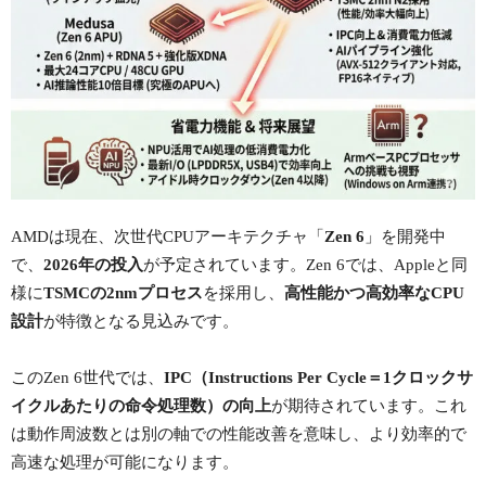
AMDは現在、次世代CPUアーキテクチャ「
Zen 6
」を開発中
で、
2026年の投入
が予定されています。Zen 6では、Appleと同
様に
TSMCの2nmプロセス
を採用し、
高性能かつ高効率なCPU
設計
が特徴となる見込みです。
このZen 6世代では、
IPC（Instructions Per Cycle＝1クロックサ
イクルあたりの命令処理数）の向上
が期待されています。これ
は動作周波数とは別の軸での性能改善を意味し、より効率的で
高速な処理が可能になります。