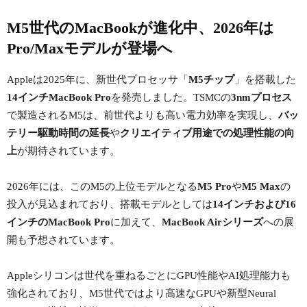
M5世代のMacBookが進化中、2026年は
Pro/Maxモデルが登場へ
Appleは2025年に、新世代プロセッサ「
M5チップ
」を搭載した
14インチMacBook Pro
を発売しました。TSMCの
3nmプロセス
で製造されるM5は、前世代よりも高い電力効率を実現し、
バッ
テリー駆動時間の延長
や
クリエイティブ用途での処理性能の向
上
が期待されています。
2026年には、このM5の上位モデルとなる
M5 Pro
や
M5 Max
の
投入が見込まれており、搭載モデルとしては
14インチおよび16
インチのMacBook Pro
に加えて、
MacBook Airシリーズ
への展
開も予想されています。
Appleシリコンは世代を重ねるごとにGPU性能やAI処理能力も
強化されており、M5世代ではより高速なGPUや新型Neural