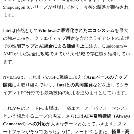
Snapdragon Xシリーズが登場しており、今後の躍進が期待され
ます。
Intelは依然として
Windowsに最適化されたエコシステム
を最大
の強みに持ち、クリエイティブ用途を含むクライアントPC市場
での
性能アップとAI統合による価値向上
に注力。Qualcommや
AMDがまだ完全に攻略できていない領域で存在感を維持してい
ます。
NVIDIAは、これまでのGPU戦略に加えて
Armベースのチップ
開発
にも取り組んでおり、
Intelとの共同開発
などを通じてクラ
イアントPC分野でも最新技術の応用を進めようとしています。
これからのノートPC市場は、「省エネ」と「パフォーマンス」
という相反するニーズの両立、さらには
AIや常時接続（Always
Connected）への対応
が大きなテーマとなっていきます。スマ
ートフォンがそうであったように、ノートPCもまた、
軽量・高