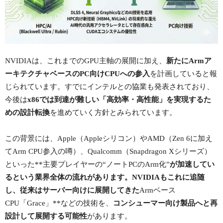
NVIDIAは、これまでのGPU主軸の展開に加え、
新たにArmア
ーキテクチャベースのPC向けCPUへの参入
を計画していると報
じられています。すでにインテルとの協業も発表されており、
今後は
x86では到達が難しい「高効率・高性能」を実現するた
めの設計転換
を進めていく方針とみられています。
この背景には、Apple（Appleシリコン）やAMD（Zen 6に加え
てArm CPU参入の噂）、Qualcomm（Snapdragon Xシリーズ）
といった**主要プレイヤーの“ノートPCのArm化”
が加速してい
るという業界全体の流れがあります。NVIDIAもこれに追随
し、従来はサーバー向けに展開してきた
Armベース
CPU「Grace」**などの技術を、
コンシューマー向け製品へと再
設計して展開する可能性
があります。