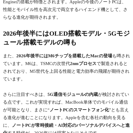
Engineの搭載が特徴とされます。Appleの今後のノートPCは、
性能とモバイル性を高次元で両立するハイエンド機として、さ
らなる進化が期待されます。
2026年後半にはOLED搭載モデル・5Gモジ
ュール搭載モデルの噂も
また、
2026年後半にはM6チップを搭載したMacの登場
も噂され
ています。M6は、TSMCの次世代
2nmプロセス
で製造されると
されており、M5世代を上回る性能と電力効率の飛躍が期待され
ています。
さらに注目すべきは、
5G通信モジュールの内蔵
が検討されてい
る点です。これが実現すれば、MacBook単体でのモバイル通信
が可能となり、まさに“
ノートPCのスマートフォン化
”とも言え
る進化が進むことになります。Appleを含む各社の動向を見る
に、
ノートPCが常時接続・AI対応のパーソナルデバイスへと進