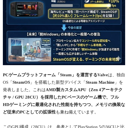
PCゲームプラットフォーム「Steam」を運営するValve
は、独自
OS「
SteamOS
」を搭載した新型デバイス「
Steam Machine
」を
発表しました。これは
AMD製カスタムAPU（Zen 4アーキテク
チャ / GPU 28CU）を採用したPCベースのゲーム機で、フル
HDゲーミングに最適化された性能を持ちつつ、メモリの換装な
ど従来のPCとしての拡張性
も兼ね備えています。
このGPU構成（28CU）は、参考としてPlayStation 5の36CUと比