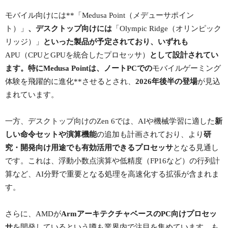
モバイル向けには**「Medusa Point（メデューサポイン
ト）」
、デスクトップ向けには
「Olympic Ridge（オリンピック
リッジ）」
といった製品が予定されており、いずれも
APU（CPUとGPUを統合したプロセッサ）
として設計されてい
ます。特にMedusa Pointは、ノートPCでの
モバイルゲーミング
体験を飛躍的に進化**させるとされ、
2026年後半の登場
が見込
まれています。
一方、デスクトップ向けのZen 6では、AIや機械学習に適した
新
しい命令セットや演算機能
の追加も計画されており、より
研
究・開発向け用途でも有効活用できるプロセッサ
となる見通し
です。これは、浮動小数点演算や低精度（FP16など）の行列計
算など、AI分野で重要となる処理を高速化する拡張が含まれま
す。
さらに、AMDが
ArmアーキテクチャベースのPC向けプロセッ
サ
を開発しているという噂も業界内で注目を集めています。も