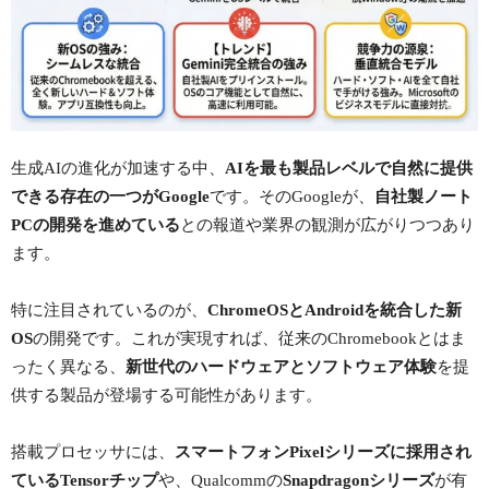
生成AIの進化が加速する中、
AIを最も製品レベルで自然に提供
できる存在の一つがGoogle
です。そのGoogleが、
自社製ノート
PCの開発を進めている
との報道や業界の観測が広がりつつあり
ます。
特に注目されているのが、
ChromeOSとAndroidを統合した新
OS
の開発です。これが実現すれば、従来のChromebookとはま
ったく異なる、
新世代のハードウェアとソフトウェア体験
を提
供する製品が登場する可能性があります。
搭載プロセッサには、
スマートフォンPixelシリーズに採用され
ているTensorチップ
や、Qualcommの
Snapdragonシリーズ
が有