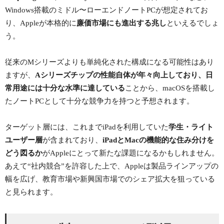
Windows搭載のミドル〜ローエンドノートPCが想定されてお
り、Appleが本格的に
廉価市場にも進出する兆し
といえるでしょ
う。
従来のMシリーズよりも単純化された構成になる可能性はあり
ますが、
Aシリーズチップの性能自体が年々向上しており、日
常用途には十分な水準に達している
ことから、macOSを搭載し
たノートPCとして十分な競争力を持つと予想されます。
ターゲット層には、これまでiPadを利用していた
学生・ライト
ユーザー層
が含まれており、
iPadとMacの機能的な住み分けを
どう図るか
がAppleにとって新たな課題になるかもしれません。
あえて“社内競合”を許容した上で、Appleは製品ラインアップの
幅を広げ、教育市場や新興国市場でのシェア拡大を狙っている
と見られます。