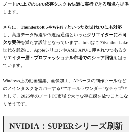
ノートPC上でのGPU依存タスクも快適に実行できる環境
を提供
します。
さらに、
Thunderbolt 5やWi-Fi 7といった次世代I/Oにも対応
し、高速データ転送や低遅延通信といった
クリエイターに不可
欠な要件
を満たす設計となっています。IntelはこのPanther Lake
世代を武器に、AppleシリコンやAMD APUに押されつつある
ク
リエイター層・プロフェッショナル市場でのシェア回復
を狙っ
ています。
Windows上の動画編集、画像加工、AIベースの制作ツールなど
のメインタスクをカバーする**“オールラウンダー”なチップ**
として、2026年のノートPC市場で大きな存在感を放つことにな
りそうです。
NVIDIA：SUPERシリーズ刷新