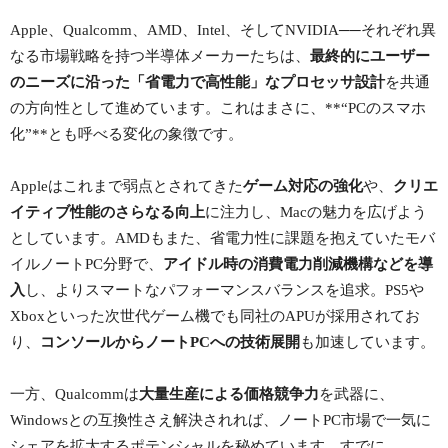
Apple、Qualcomm、AMD、Intel、そしてNVIDIA──それぞれ異
なる市場戦略を持つ半導体メーカーたちは、
最終的にユーザー
のニーズに沿った「省電力で高性能」なプロセッサ設計
を共通
の方向性として進めています。これはまさに、**“PCのスマホ
化”**とも呼べる変化の象徴です。
Appleはこれまで弱点とされてきた
ゲーム対応の強化
や、
クリエ
イティブ性能のさらなる向上
に注力し、Macの魅力を広げよう
としています。AMDもまた、省電力性に課題を抱えていたモバ
イルノートPC分野で、
アイドル時の消費電力削減機構などを導
入
し、よりスマートなパフォーマンスバランスを追求。PS5や
Xboxといった次世代ゲーム機でも同社のAPUが採用されてお
り、
コンソールからノートPCへの技術展開
も加速しています。
一方、Qualcommは
大量生産による価格競争力
を武器に、
Windowsとの互換性さえ解決されれば、ノートPC市場で一気に
シェアを拡大するポテンシャルを秘めています。すでに