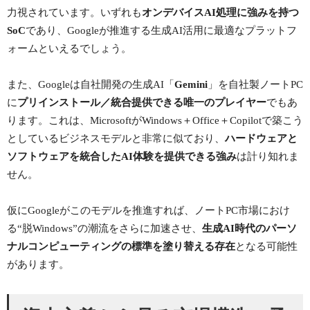
力視されています。いずれも
オンデバイスAI処理に強みを持つ
SoC
であり、Googleが推進する生成AI活用に最適なプラットフ
ォームといえるでしょう。
また、Googleは自社開発の生成AI「
Gemini
」を自社製ノートPC
に
プリインストール／統合提供できる唯一のプレイヤー
でもあ
ります。これは、MicrosoftがWindows＋Office＋Copilotで築こう
としているビジネスモデルと非常に似ており、
ハードウェアと
ソフトウェアを統合したAI体験を提供できる強み
は計り知れま
せん。
仮にGoogleがこのモデルを推進すれば、ノートPC市場におけ
る“脱Windows”の潮流をさらに加速させ、
生成AI時代のパーソ
ナルコンピューティングの標準を塗り替える存在
となる可能性
があります。