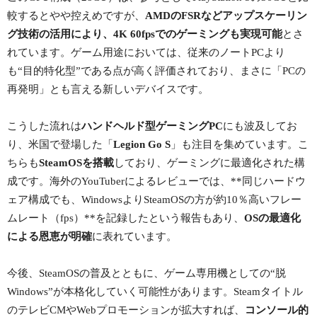
較するとやや控えめですが、
AMDのFSRなどアップスケーリン
グ技術の活用により、4K 60fpsでのゲーミングも実現可能
とさ
れています。ゲーム用途においては、従来のノートPCより
も“目的特化型”である点が高く評価されており、まさに「PCの
再発明」とも言える新しいデバイスです。
こうした流れは
ハンドヘルド型ゲーミングPC
にも波及してお
り、米国で登場した「
Legion Go S
」も注目を集めています。こ
ちらも
SteamOSを搭載
しており、ゲーミングに最適化された構
成です。海外のYouTuberによるレビューでは、**同じハードウ
ェア構成でも、WindowsよりSteamOSの方が約10％高いフレー
ムレート（fps）**を記録したという報告もあり、
OSの最適化
による恩恵が明確
に表れています。
今後、SteamOSの普及とともに、ゲーム専用機としての“脱
Windows”が本格化していく可能性があります。Steamタイトル
のテレビCMやWebプロモーションが拡大すれば、
コンソール的