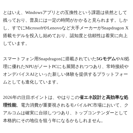
とはいえ、Windowsアプリとの互換性という課題は依然として
残っており、普及には一定の時間がかかると見られます。しか
し、すでにMicrosoftやLenovoなど大手メーカーがSnapdragon X
搭載モデルを投入し始めており、認知度と信頼性は着実に向上
しています。
スマートフォン用Snapdragonに搭載されていた
5Gモデム
やAI処
理に優れたNPUがノートPCにも展開されつつあり、常時接続や
オンデバイスAIといった新しい体験を提供するプラットフォー
ムとしても進化しています。
2026年の注目ポイントは、やはりこの
省エネ設計と高効率な処
理性能
。電力消費が重要視されるモバイルPC市場において、ク
アルコムは確実に台頭しつつあり、トップコンテンダーとして
本格的にその地位を狙う年になるかもしれません。