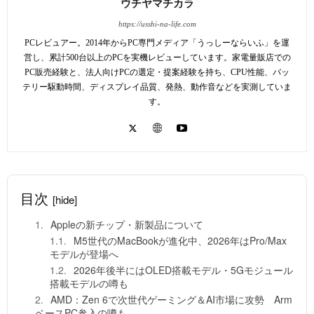
ウチヤマチカラ
https://usshi-na-life.com
PCレビュアー。2014年からPC専門メディア「うっしーならいふ」を運
営し、累計500台以上のPCを実機レビューしています。家電量販店での
PC販売経験と、法人向けPCの選定・提案経験を持ち、CPU性能、バッ
テリー駆動時間、ディスプレイ品質、発熱、動作音などを実測していま
す。
目次
[hide]
Appleの新チップ・新製品について
M5世代のMacBookが進化中、2026年はPro/Max
モデルが登場へ
2026年後半にはOLED搭載モデル・5Gモジュール
搭載モデルの噂も
AMD：Zen 6で次世代ゲーミング＆AI市場に攻勢 Arm
ベースPC参入の噂も