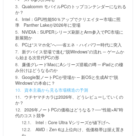
Qualcomm モバイルPCのトップコンテンダーになれる
か？
Intel：GPU性能50％アップでクリエイター市場に照
準 Panther Lakeが2026年に登場
NVIDIA：SUPERシリーズ刷新とArm参入でPC市場に
新展開か
PCは“スマホ化”へ──省エネ・ハイパワー時代に突入
新デバイス登場で進む“脱Windows”の流れ ─ ゲームか
ら始まる次世代PCの形
廉価グレードMacにAシリーズ搭載の噂 ─ iPadとの棲
み分けはどうなるのか
Google製ノートPCが登場か ─ 新OSと生成AIで“脱
Windows”の本命に？
資本主義から見る市場構造の予測
ウチヤマチカラは2026年、どうレビューしていくの
か？
2026年ノートPCの価格はどうなる？──“性能×AI”時
代のコスト競争
Intel：Core Ultra Vシリーズが値下げへ
AMD：Zen 6は上位向け、低価格帯は据え置き
か