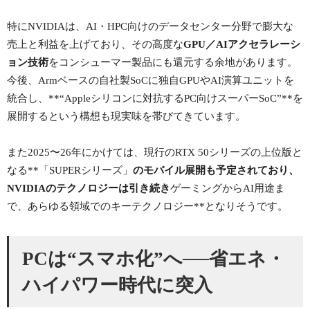
特にNVIDIAは、AI・HPC向けのデータセンター分野で膨大な
売上と利益を上げており、その高度な
GPU／AIアクセラレーシ
ョン技術
をコンシューマー製品にも還元する余地があります。
今後、Armベースの自社製SoCに独自GPUやAI演算ユニットを
統合し、**“Appleシリコンに対抗するPC向けスーパーSoC”**を
展開するという構想も現実味を帯びてきています。
また2025〜26年にかけては、現行のRTX 50シリーズの上位版と
なる**「SUPERシリーズ」
のモバイル展開も予定されており、
NVIDIAのテクノロジーは引き続き
ゲーミングからAI用途ま
で、あらゆる領域でのキーテクノロジー**となりそうです。
PCは“スマホ化”へ──省エネ・
ハイパワー時代に突入