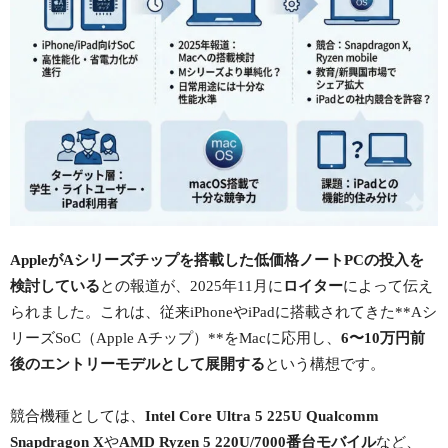
AppleがAシリーズチップを搭載した低価格ノートPCの投入を
検討している
との報道が、2025年11月に
ロイター
によって伝え
られました。これは、従来iPhoneやiPadに搭載されてきた**Aシ
リーズSoC（Apple Aチップ）**をMacに応用し、
6〜10万円前
後のエントリーモデルとして展開する
という構想です。
競合機種としては、
Intel Core Ultra 5 225U
Qualcomm
Snapdragon X
や
AMD Ryzen 5 220U/7000番台モバイル
など、