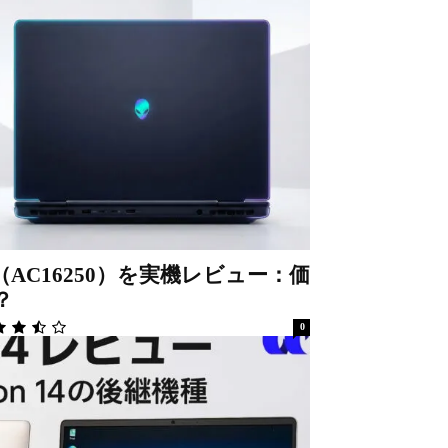
urora（AC16250）を実機レビュー：価
？
0