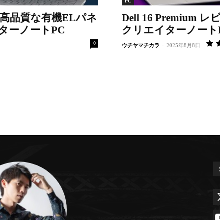
PC
14.5型高品質な有機ELパネ
Dell 16 Premi
ターノートPC
クリエイターノート
0
ウチヤマチカラ
-
2025年8月8日