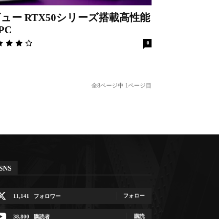
um レビュー RTX50シリーズ搭載高性能
PC
0
全8ページ中 1ページ目
SNS
フォロー
11,141
フォロワー
購読
38,800
購読者