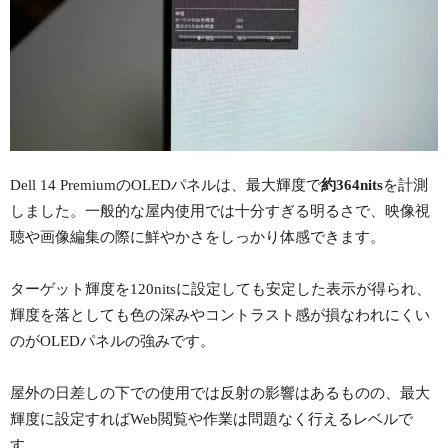
Dell 14 PremiumのOLEDパネルは、最大輝度で
約364nits
を計測
しました。一般的な屋内使用では十分すぎる明るさで、映像視
聴や画像編集の際に鮮やかさをしっかり体感できます。
ターゲット輝度を120nitsに設定しても安定した表示が得られ、
輝度を落としても色の深みやコントラスト感が損なわれにくい
のがOLEDパネルの強みです。
屋外の日差しの下での使用では反射の影響はあるものの、最大
輝度に設定すればWeb閲覧や作業は問題なく行えるレベルで
す。