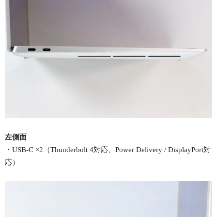
左側面
・USB-C ×2（Thunderbolt 4対応、Power Delivery / DisplayPort対
応）