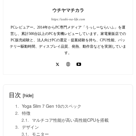
ウチヤマチカラ
https://usshi-na-life.com
PCレビュアー。2014年からPC専門メディア「うっしーならいふ」を運
営し、累計500台以上のPCを実機レビューしています。家電量販店での
PC販売経験と、法人向けPCの選定・提案経験を持ち、CPU性能、バッ
テリー駆動時間、ディスプレイ品質、発熱、動作音などを実測していま
す。
目次
[hide]
Yoga Slim 7 Gen 10のスペック
特徴
マルチコア性能が高い高性能CPUを搭載
デザイン
モニター