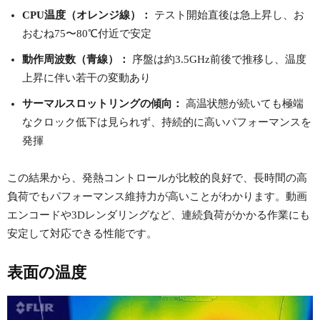
CPU温度（オレンジ線）：
テスト開始直後は急上昇し、お
おむね75〜80℃付近で安定
動作周波数（青線）：
序盤は約3.5GHz前後で推移し、温度
上昇に伴い若干の変動あり
サーマルスロットリングの傾向：
高温状態が続いても極端
なクロック低下は見られず、持続的に高いパフォーマンスを
発揮
この結果から、発熱コントロールが比較的良好で、長時間の高
負荷でもパフォーマンス維持力が高いことがわかります。動画
エンコードや3Dレンダリングなど、連続負荷がかかる作業にも
安定して対応できる性能です。
表面の温度