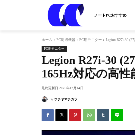
ノートPCおすすめ
ホーム
PC周辺機器
PC用モニター
Legion R27i
PC用モニター
Legion R27i-
165Hz対応の高
最終更新日
2025年12月14日
By
ウチヤマチカラ