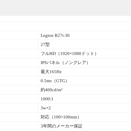
Legion R27i-30
27型
フルHD（1920×1080ドット）
IPSパネル（ノングレア）
最大165Hz
0.5ms（GTG）
約400cd/m²
1000:1
3w×2
対応（100×100mm）
3年間のメーカー保証