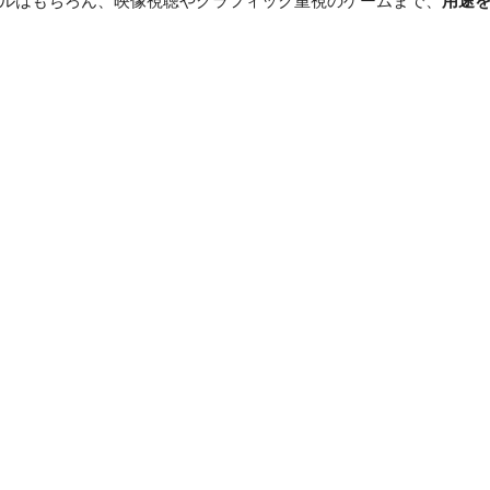
トルはもちろん、映像視聴やグラフィック重視のゲームまで、
用途