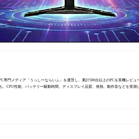
からPC専門メディア「うっしーならいふ」を運営し、累計500台以上のPCを実機レビ
持ち、CPU性能、バッテリー駆動時間、ディスプレイ品質、発熱、動作音などを実測