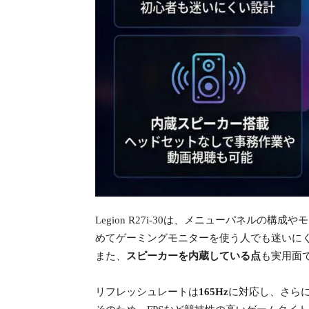
Legion R27i-30は、メニューパネルの構
めてゲーミングモニターを使う人でも迷いに
また、
スピーカーを内蔵している点
も実用面
リフレッシュレートは
165Hz
に対応し、さら