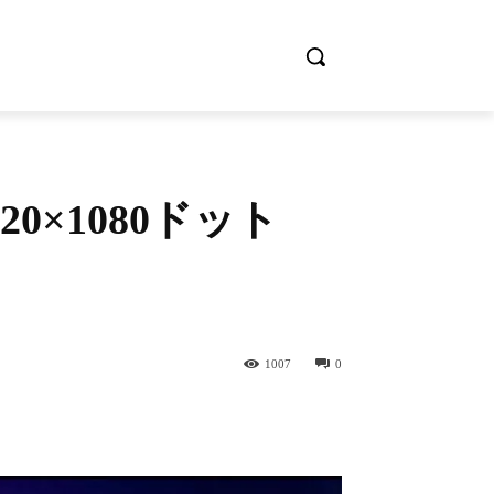
920×1080ドット
1007
0