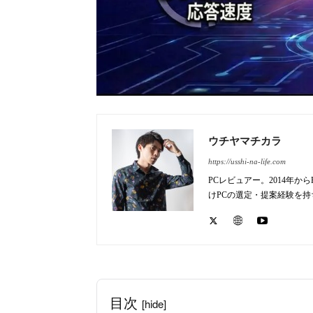
ウチヤマチカラ
https://usshi-na-life.com
PCレビュアー。2014年
けPCの選定・提案経験を
目次
[hide]