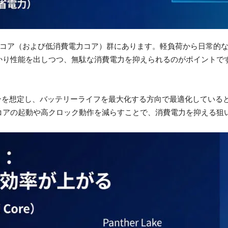
Eコア（および低消費電力コア）群にあります。軽負荷から日常的
かり性能を出しつつ、無駄な消費電力を抑えられるのがポイントで
ターンを想定し、バッテリーライフを最大化する方向で最適化してい
コアの起動や高クロック動作を減らすことで、消費電力を抑える狙