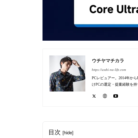
ウチヤマチカラ
https://usshi-na-life.com
PCレビュアー。2014年
けPCの選定・提案経験を
目次
[hide]