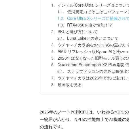
インテル Core Ultra シリーズ 3につい
低消費電力でそこそこパフォーマ
Core Ultra Xシリーズに搭載され
RTX4050を凌ぐ性能！？
SKUと選び方について
Luna Lakeとの違いについて
ウチヤマチカラ的なおすすめの選び方 省電力でコ
AMD リフレッシュ版Ryzen AIとRyzen 
2026年は安くなった旧型モデル買うの
Qualcomm Snapdragon X2 Pl
スナップドラゴンの強みは映像出
ウチヤマチカラは2026年どれに注力し
動画版を見る
2026年のノートPC用CPUは、いわゆる“
ー範囲が広がり、NPUの性能向上でAI機能
の流れです。