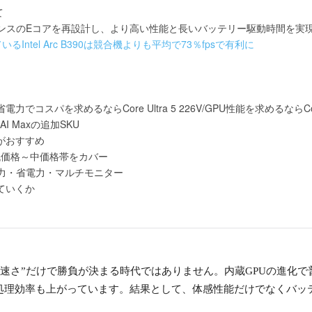
て
ンスのEコアを再設計し、より高い性能と長いバッテリー駆動時間を実
ているIntel Arc B390は競合機よりも平均で73％fpsで有利に
スパを求めるならCore Ultra 5 226V/GPU性能を求めるならCore Ul
AI Maxの追加SKU
がおすすめ
us発表 低価格～中価格帯をカバー
力・省電力・マルチモニター
ていくか
CPUの速さ”だけで勝負が決まる時代ではありません。内蔵GPUの進
の処理効率も上がっています。結果として、体感性能だけでなくバッテ