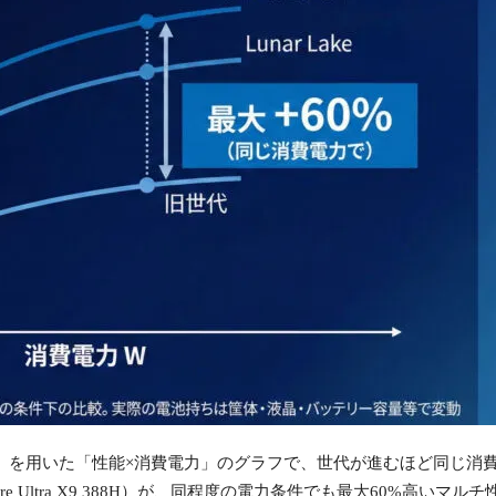
（Multi Core）を用いた「性能×消費電力」のグラフで、世代が進むほ
（Core Ultra X9 388H）が、同程度の電力条件でも最大60%