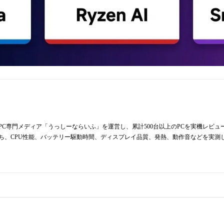
からPC専門メディア「うっしーならいふ」を運営し、累計500台以上のPCを実機レビ
持ち、CPU性能、バッテリー駆動時間、ディスプレイ品質、発熱、動作音などを実測