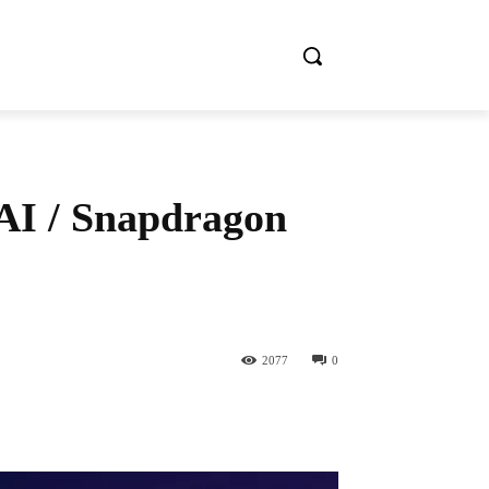
 / Snapdragon
2077
0