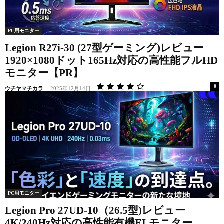
PC用モニター
Legion R27i-30 (27型ゲーミング)レビュー
1920×1080ドット165Hz対応の高性能フルHD
モニター【PR】
0
ウチヤマチカラ
-
2025年12月14日
PC用モニター
Legion Pro 27UD-10（26.5型)レビュー
4K/240Hz対応の高性能有機ELモニター