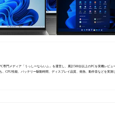
からPC専門メディア「うっしーならいふ」を運営し、累計500台以上のPCを実機レビ
持ち、CPU性能、バッテリー駆動時間、ディスプレイ品質、発熱、動作音などを実測