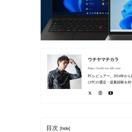
ウチヤマチカラ
https://usshi-na-life.com
PCレビュアー。2014年
けPCの選定・提案経験を
目次
[hide]