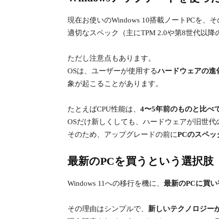
現在お使いのWindows 10搭載ノートPCを、
適切なスペック（主にTPM 2.0や第8世代以降の
ただし注意点もあります。
OSは、ユーザーが使用する
ハードウェアの進
象が起こることがあります。
たとえばCPU性能は、
4〜5年前のものと比べ
OSだけ新しくしても、ハードウェアが旧世代
そのため、アップグレードの前に
PCのスペ
最新のPCを買うという選択肢
Windows 11への移行を機に、
最新のPCに買
その理由はシンプルで、
新しいテクノロジー