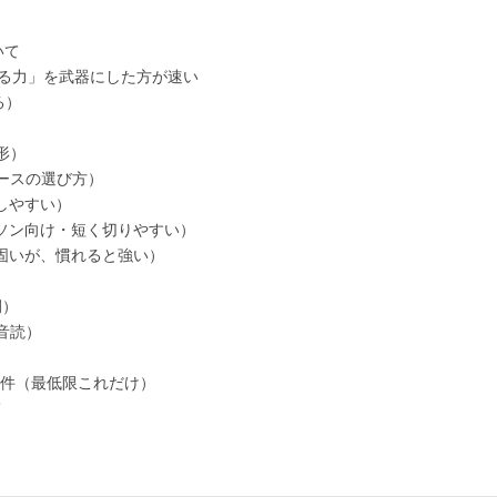
いて
める力」を武器にした方が速い
る）
形）
ースの選び方）
しやすい）
ソン向け・短く切りやすい）
固いが、慣れると強い）
例）
音読）
条件（最低限これだけ）
て