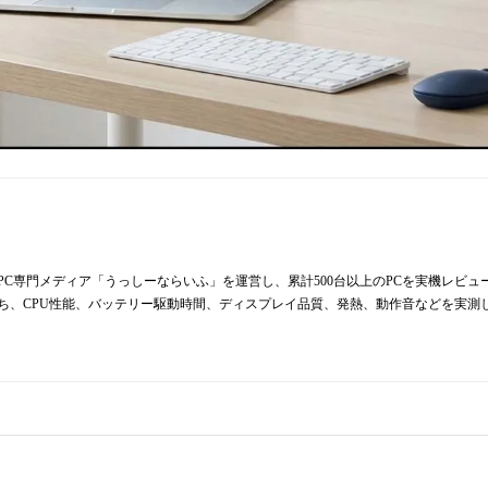
からPC専門メディア「うっしーならいふ」を運営し、累計500台以上のPCを実機レビ
持ち、CPU性能、バッテリー駆動時間、ディスプレイ品質、発熱、動作音などを実測