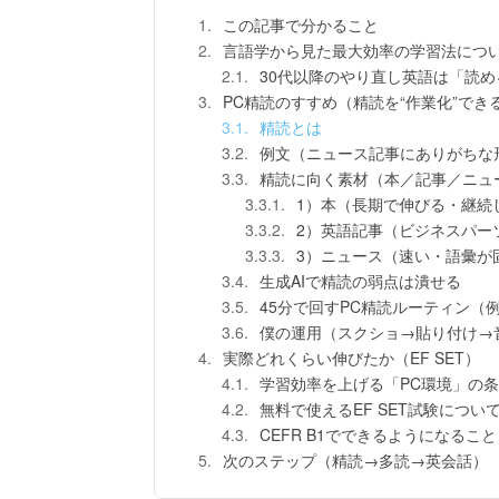
この記事で分かること
言語学から見た最大効率の学習法につ
30代以降のやり直し英語は「読
PC精読のすすめ（精読を“作業化”でき
精読とは
例文（ニュース記事にありがちな
精読に向く素材（本／記事／ニュ
1）本（長期で伸びる・継続
2）英語記事（ビジネスパー
3）ニュース（速い・語彙が
生成AIで精読の弱点は潰せる
45分で回すPC精読ルーティン（
僕の運用（スクショ→貼り付け→
実際どれくらい伸びたか（EF SET）
学習効率を上げる「PC環境」の
無料で使えるEF SET試験につい
CEFR B1でできるようになること
次のステップ（精読→多読→英会話）