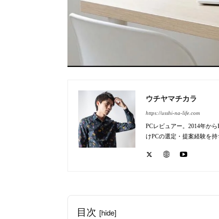
ウチヤマチカラ
https://usshi-na-life.com
PCレビュアー。2014年
けPCの選定・提案経験を
目次
[hide]