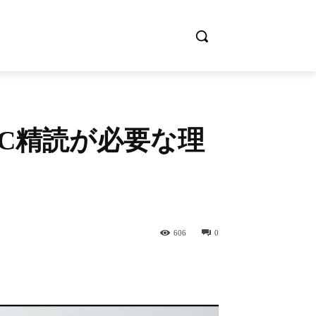
C精読が必要な理
606
0