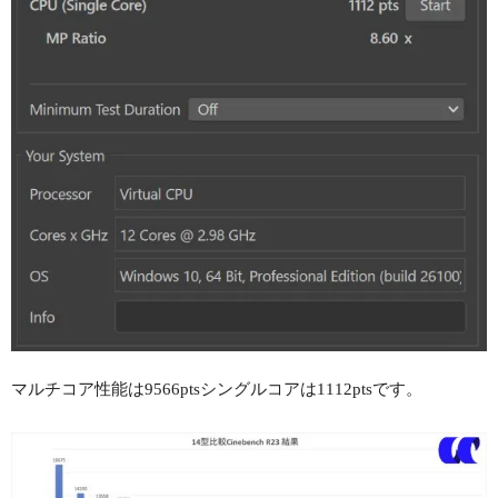
マルチコア性能は9566ptsシングルコアは1112ptsです。