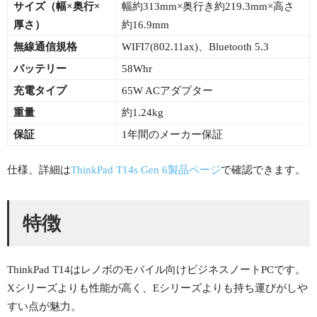
サイズ（幅×
奥行×
幅約313mm×奥行き約219.3mm×高さ
厚さ）
約16.9mm
無線通信規格
WIFI7(802.11ax)、Bluetooth 5.3
バッテリー
58Whr
充電タイプ
65W ACアダプター
重量
約1.24kg
保証
1年間のメーカー保証
仕様、詳細は
ThinkPad T14s Gen 6製品ページ
で確認できます。
特徴
ThinkPad T14はレノボのモバイル向けビジネスノートPCです。
Xシリーズよりも性能が高く、Eシリーズよりも持ち運びがしや
すい点が魅力。