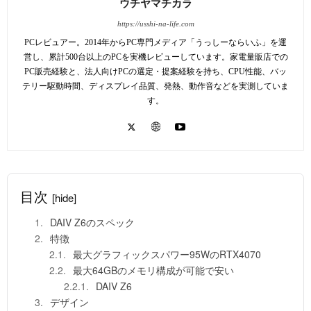
ウチヤマチカラ
https://usshi-na-life.com
PCレビュアー。2014年からPC専門メディア「うっしーならいふ」を運
営し、累計500台以上のPCを実機レビューしています。家電量販店での
PC販売経験と、法人向けPCの選定・提案経験を持ち、CPU性能、バッ
テリー駆動時間、ディスプレイ品質、発熱、動作音などを実測していま
す。
目次
[hide]
DAIV Z6のスペック
特徴
最大グラフィックスパワー95WのRTX4070
最大64GBのメモリ構成が可能で安い
DAIV Z6
デザイン