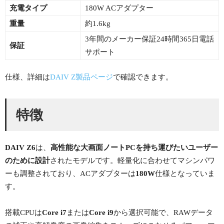
充電タイプ
180W ACアダプター
重量
約1.6kg
3年間のメーカー保証24時間365日電話
保証
サポート
仕様、詳細は
DAIV Z製品ページ
で確認できます。
特徴
DAIV Z6
は、
高性能な大画面ノートPCを持ち運びたいユーザー
のために設計
されたモデルです。軽量化に合わせてマシンパワ
ーも調整されており、ACアダプターは
180W
仕様となっていま
す。
搭載CPUは
Core i7
または
Core i9
から選択可能で、RAWデータ