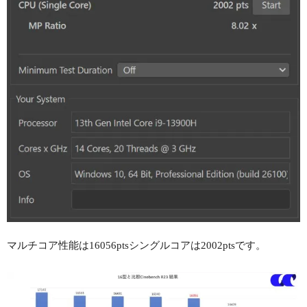
マルチコア性能は16056ptsシングルコアは2002ptsです。