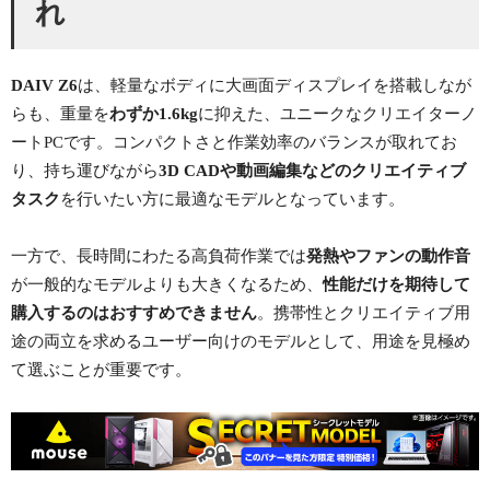
れ
DAIV Z6
は、軽量なボディに大画面ディスプレイを搭載しなが
らも、重量を
わずか1.6kg
に抑えた、ユニークなクリエイターノ
ートPCです。コンパクトさと作業効率のバランスが取れてお
り、持ち運びながら
3D CADや動画編集などのクリエイティブ
タスク
を行いたい方に最適なモデルとなっています。
一方で、長時間にわたる高負荷作業では
発熱やファンの動作音
が一般的なモデルよりも大きくなるため、
性能だけを期待して
購入するのはおすすめできません
。携帯性とクリエイティブ用
途の両立を求めるユーザー向けのモデルとして、用途を見極め
て選ぶことが重要です。