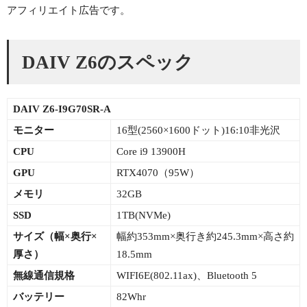
アフィリエイト広告です。
DAIV Z6のスペック
DAIV Z6-I9G70SR-A
モニター
16型(2560×1600ドット)16:10非光沢
CPU
Core i9 13900H
GPU
RTX4070（95W）
メモリ
32GB
SSD
1TB(NVMe)
サイズ（幅×
奥行×
幅約353mm×奥行き約245.3mm×高さ約
厚さ）
18.5mm
無線通信規格
WIFI6E(802.11ax)、Bluetooth 5
バッテリー
82Whr