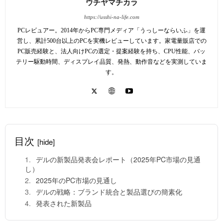
ウチヤマチカラ
https://usshi-na-life.com
PCレビュアー。2014年からPC専門メディア「うっしーならいふ」を運
営し、累計500台以上のPCを実機レビューしています。家電量販店での
PC販売経験と、法人向けPCの選定・提案経験を持ち、CPU性能、バッ
テリー駆動時間、ディスプレイ品質、発熱、動作音などを実測していま
す。
目次
[hide]
デルの新製品発表会レポート（2025年PC市場の見通
し）
2025年のPC市場の見通し
デルの戦略：ブランド統合と製品選びの簡素化
発表された新製品