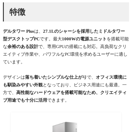
特徴
デルタワー Plus
は、
27.1Lのシャーシを採用したミドルタワー
型デスクトップPC
です。最大
1000Wの電源ユニット
を搭載可能
な
余裕のある設計
で、専用GPUの搭載にも対応。高負荷なクリ
エイティブ作業や、パワフルなPC環境を求めるユーザーに適し
ています。
デザインは
落ち着いたシンプルな仕上がり
で、
オフィス環境に
も馴染みやすい外観
となっており、ビジネス用途にも最適。一
方で、
高性能なハードウェアを搭載可能なため、クリエイティ
ブ用途でも十分に活用
できます。