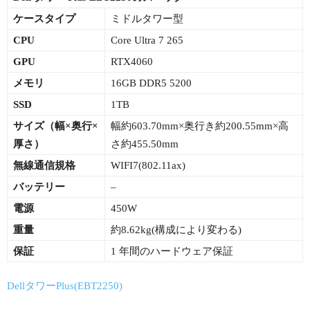
ケースタイプ
ミドルタワー型
CPU
Core Ultra 7 265
GPU
RTX4060
メモリ
16GB DDR5 5200
SSD
1TB
サイズ（幅×
奥行×
幅約603.70mm×奥行き約200.55mm×高
厚さ）
さ約455.50mm
無線通信規格
WIFI7(802.11ax)
バッテリー
–
電源
450W
重量
約8.62kg(構成により変わる)
保証
1 年間のハードウェア保証
DellタワーPlus(EBT2250)