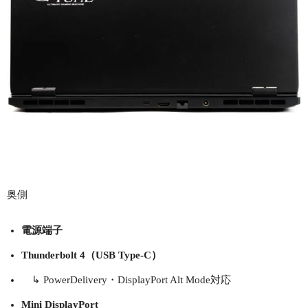
奥側
電源端子
Thunderbolt 4（USB Type-C）
↳ PowerDelivery・DisplayPort Alt Mode対応
Mini DisplayPort