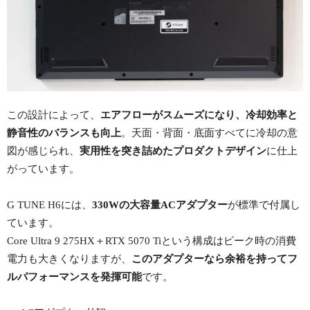
この設計によって、
エアフローがスムーズになり、冷却効率と
静音性のバランスも向上
。天面・背面・底面すべてに冷却の意
図が感じられ、
実用性を突き詰めたプロダクトデザイン
に仕上
がっています。
G TUNE H6には、
330Wの大容量ACアダプター
が標準で付属し
ています。
Core Ultra 9 275HX＋RTX 5070 Tiという構成はピーク時の消費
電力も大きくなりますが、
このアダプターなら余裕を持ってフ
ルパフォーマンスを発揮可能
です。