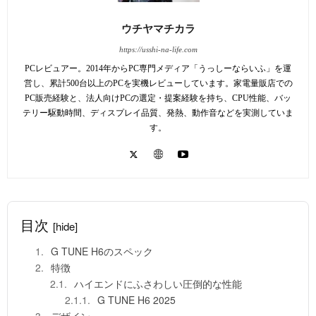
ウチヤマチカラ
https://usshi-na-life.com
PCレビュアー。2014年からPC専門メディア「うっしーならいふ」を運
営し、累計500台以上のPCを実機レビューしています。家電量販店での
PC販売経験と、法人向けPCの選定・提案経験を持ち、CPU性能、バッ
テリー駆動時間、ディスプレイ品質、発熱、動作音などを実測していま
す。
目次
[hide]
G TUNE H6のスペック
特徴
ハイエンドにふさわしい圧倒的な性能
G TUNE H6 2025