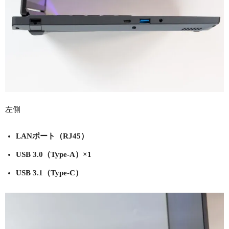
左側
LANポート（RJ45）
USB 3.0（Type-A）×1
USB 3.1（Type-C）