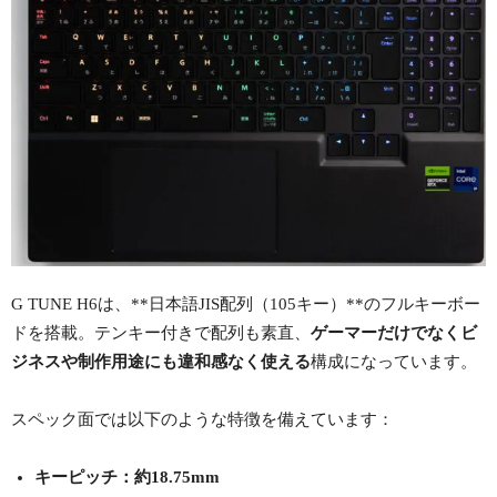
G TUNE H6は、**日本語JIS配列（105キー）**のフルキーボー
ドを搭載。テンキー付きで配列も素直、
ゲーマーだけでなくビ
ジネスや制作用途にも違和感なく使える
構成になっています。
スペック面では以下のような特徴を備えています：
キーピッチ：約18.75mm