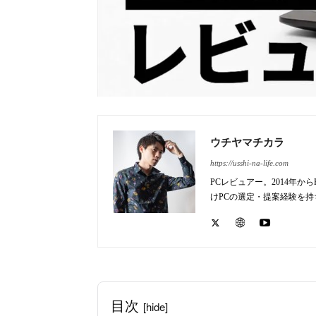
ウチヤマチカラ
https://usshi-na-life.com
PCレビュアー。2014年
けPCの選定・提案経験を
目次
[hide]