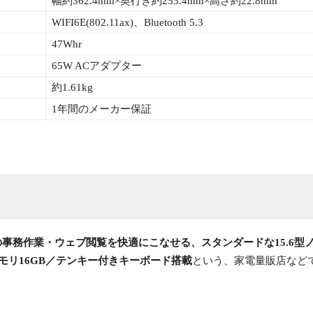
幅約362.4mm×奥行き約253.4mm×高さ約22.8mm
WIFI6E(802.11ax)、Bluetooth 5.3
47Whr
65W ACアダプター
約1.61kg
1年間のメーカー保証
事務作業・ウェブ閲覧を快適にこなせる、スタンダードな15.6型ノ
5U／メモリ16GB／テンキー付きキーボード搭載
という、家電量販店など