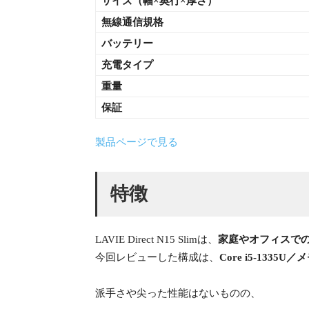
サイズ（幅×
奥行×厚さ）
無線通信規格
バッテリー
充電タイプ
重量
保証
製品ページで見る
特徴
LAVIE Direct N15 Slimは、
家庭やオフィスでの
今回レビューした構成は、
Core i5-133
派手さや尖った性能はないものの、