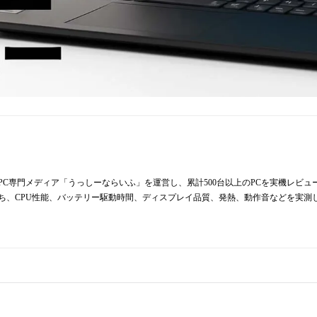
からPC専門メディア「うっしーならいふ」を運営し、累計500台以上のPCを実機レビ
持ち、CPU性能、バッテリー駆動時間、ディスプレイ品質、発熱、動作音などを実測