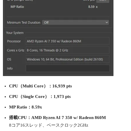
CPU（Multi Core）：16,939 pts
CPU（Single Core）：1,973 pts
MP Ratio：8.59x
搭載CPU：AMD Ryzen AI 7 350 w/ Radeon 860M
8コア16スレッド、ベースクロック2GHz