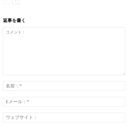
返事を書く
コ
メ
ン
ト：
*
E
*