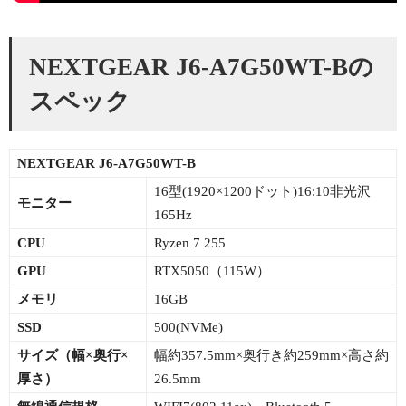
NEXTGEAR J6-A7G50WT-B
の
スペック
NEXTGEAR J6-A7G50WT-
B
16型(1920×1200ドット)16:10非光沢
モニター
165Hz
CPU
Ryzen 7 255
GPU
RTX5050（115W）
メモリ
16GB
SSD
500(NVMe)
サイズ（幅×
奥行×
幅約357.5mm×奥行き約259mm×高さ約
厚さ）
26.5mm