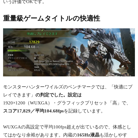
いう評価でOKです。
重量級ゲームタイトルの快適性
モンスターハンターワイルズのベンチマークでは、「快適にプ
レイできます」
の判定でした。設定は
1920×1200（WUXGA）・グラフィックプリセット「高」で、
スコア17,829／平均104.68fps
を記録しています。
WUXGAの高設定で平均100fps超えが出ているので、体感とし
てはかなり余裕があります。内蔵の
165Hz液晶
も活かしやす