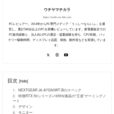
ウチヤマチカラ
https://usshi-na-life.com
PCレビュアー。2014年からPC専門メディア「うっしーならいふ」を運
営し、累計500台以上のPCを実機レビューしています。家電量販店での
PC販売経験と、法人向けPCの選定・提案経験を持ち、CPU性能、バッ
テリー駆動時間、ディスプレイ品質、発熱、動作音などを実測していま
す。
目次
[hide]
NEXTGEAR J6-A7G50WT-Bのスペック
特徴RTX 50シリーズ×165Hz液晶の“王道”ゲーミングノ
ート
デザイン
モニター