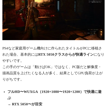
PS4など家庭用ゲーム機向けに作られたタイトルがPCに移植さ
れた場合、基本的には
RTX 5050クラスからが快適ライン
になり
やすいです。
この手のゲームは「動けばOK」ではなく、PC版だと解像度・
描画品質を上げたくなる人が多く、結果としてGPU負荷が上が
りがちです。
フルHD〜WUXGA（1920×1080〜1920×1200）で快適に遊
ぶ
→
RTX 5050〜が目安