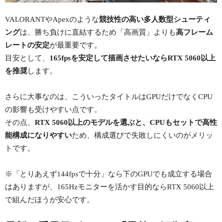
VALORANTやApexのような
競技性の高い多人数型シューティ
ング
は、勝ち負けに直結するため「高画質」よりも
高フレーム
レートの安定
が最重要です。
目安として、
165fpsを安定して描画させたいならRTX 5060以上
を推奨
します。
さらに大事なのは、こういったタイトルはGPUだけでなくCPU
の影響も受けやすい点です。
その点、
RTX 5060以上のモデルを選ぶと、CPUもセットで高性
能構成になりやすい
ため、構成選びで失敗しにくいのがメリッ
トです。
※「とりあえず144fpsで十分」なら下のGPUでも成立する場合
はありますが、165Hzモニターを活かす目的ならRTX 5060以上
で組んだほうが安心です。