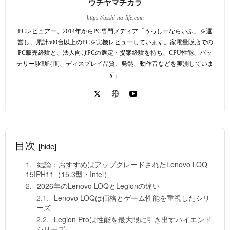
ウチヤマチカラ
https://usshi-na-life.com
PCレビュアー。2014年からPC専門メディア「うっしーならいふ」を運
営し、累計500台以上のPCを実機レビューしています。家電量販店での
PC販売経験と、法人向けPCの選定・提案経験を持ち、CPU性能、バッ
テリー駆動時間、ディスプレイ品質、発熱、動作音などを実測していま
す。
目次
[hide]
結論：おすすめはアップグレードされたLenovo LOQ
15IPH11（15.3型・Intel）
2026年のLenovo LOQとLegionの違い
Lenovo LOQは価格とゲーム性能を重視したシリ
ーズ
Legion Proは性能を最大限に引き出すハイエンド
シリーズ