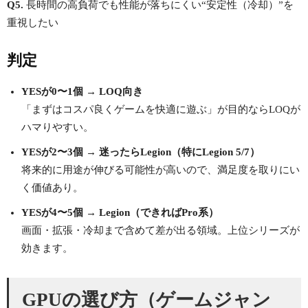
Q5.
長時間の高負荷でも性能が落ちにくい“安定性（冷却）”を
重視したい
判定
YESが0〜1個 → LOQ向き
「まずはコスパ良くゲームを快適に遊ぶ」が目的ならLOQが
ハマりやすい。
YESが2〜3個 → 迷ったらLegion（特にLegion 5/7）
将来的に用途が伸びる可能性が高いので、満足度を取りにい
く価値あり。
YESが4〜5個 → Legion（できればPro系）
画面・拡張・冷却まで含めて差が出る領域。上位シリーズが
効きます。
GPUの選び方（ゲームジャン