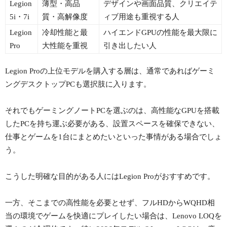
Legion
薄型・高品
デザインや画面品質、クリエイテ
5i・7i
質・高解像度
ィブ用途も重視する人
Legion
冷却性能と最
ハイエンドGPUの性能を最大限に
Pro
大性能を重視
引き出したい人
Legion Proの上位モデルを購入する層は、通常であればゲーミ
ングデスクトップPCも選択肢に入ります。
それでもゲーミングノートPCを選ぶのは、高性能なGPUを搭載
したPCを持ち運ぶ必要がある、設置スペースを確保できない、
仕事とゲームを1台にまとめたいといった事情がある場合でしょ
う。
こうした明確な目的がある人にはLegion Proがおすすめです。
一方、そこまでの高性能を必要とせず、フルHDからWQHD相
当の環境でゲームを快適にプレイしたい場合は、Lenovo LOQを