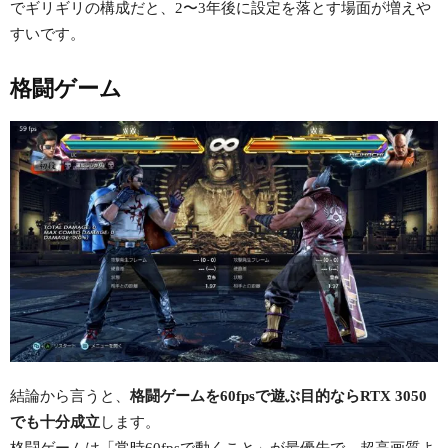
でギリギリの構成だと、2〜3年後に設定を落とす場面が増えや
すいです。
格闘ゲーム
結論から言うと、
格闘ゲームを60fpsで遊ぶ目的ならRTX 3050
でも十分成立
します。
格闘ゲームは「常時60fpsで動くこと」が最優先で、超高画質よ