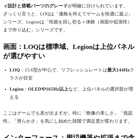
ィ設計と搭載パーツのグレード
が明確に分けられています。
ざっくり言うと、LOQは「価格を抑えてゲームを快適に遊ぶ」
シリーズ、Legionは「性能を回し切る＋体験（画面や拡張性）
まで作り込む」シリーズです。
画面：LOQは標準域、Legionは上位パネル
が選びやすい
LOQ
：15.6型が中心で、リフレッシュレートは
最大144Hz
ク
ラスが目安
Legion
：
OLEDや165Hz以上
など、上位パネルの選択肢が増
える
ここはゲームでも差が出ますが、特に「映像の美しさ」「視認
性」「滑らかさ」を気にし始めた段階で満足度が変わります。
インターフェース：周辺機器や拡張まで含