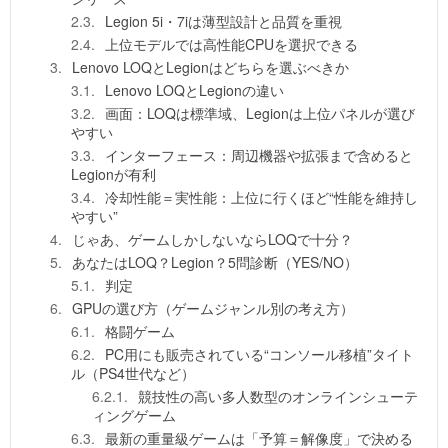
Legion 5i・7iは薄型設計と品質を重視
上位モデルでは高性能CPUを選択できる
Lenovo LOQとLegionはどちらを選ぶべきか
Lenovo LOQとLegionの違い
画面：LOQは標準域、Legionは上位パネルが選び
やすい
インターフェース：周辺機器や拡張まで含めると
Legionが有利
冷却性能＝実性能：上位に行くほど“性能を維持し
やすい”
じゃあ、ゲームしかしないならLOQで十分？
あなたはLOQ？Legion？5問診断（YES/NO）
判定
GPUの選び方（ゲームジャンル別の考え方）
格闘ゲーム
PC用にも販売されている“コンソール移植”タイト
ル（PS4世代など）
競技性の高い多人数型のオンラインシューテ
ィングゲーム
最新の重量級ゲームは「予算＝解像度」で決める