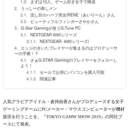
まずは10人、ゲーム好き女子で構成
うっしーの推しメン
流し目のハーフ美女IRENE（あいりーん）さん
ビューティフルフィンガーさやかさん
G-Star Gamingが使うG-Tune PC
NEXTGEAR i690シリーズ
NEXTGEAR- i690シリーズ|
エッジのきいたプレイヤーが集まるのはプロデューサ
ーの手腕！？
さぁG-STAR Gamingのプレイヤーをフォローし
よう！
セールでお得にパソコンを購入可能
関連記事
人気グラビアアイドル・倉持由香さんがプロデュースする女子
ゲーミングチームにPCメーカー・マウスコンピューターが機材
提供を行うことを、『TOKYO GAMW SHOW 2019』の同社ブ
ースにて発表。