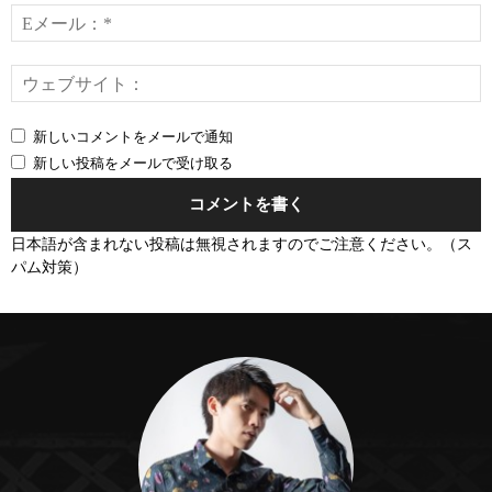
ト：
*
E
*
新しいコメントをメールで通知
新しい投稿をメールで受け取る
日本語が含まれない投稿は無視されますのでご注意ください。（ス
パム対策）