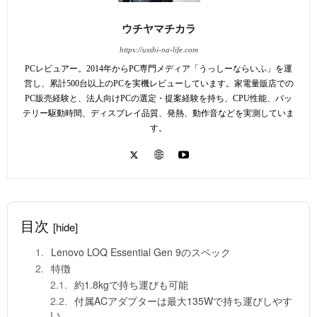
ウチヤマチカラ
https://usshi-na-life.com
PCレビュアー。2014年からPC専門メディア「うっしーならいふ」を運
営し、累計500台以上のPCを実機レビューしています。家電量販店での
PC販売経験と、法人向けPCの選定・提案経験を持ち、CPU性能、バッ
テリー駆動時間、ディスプレイ品質、発熱、動作音などを実測していま
す。
目次
[hide]
Lenovo LOQ Essential Gen 9のスペック
特徴
約1.8kgで持ち運びも可能
付属ACアダプターは最大135Wで持ち運びしやす
い