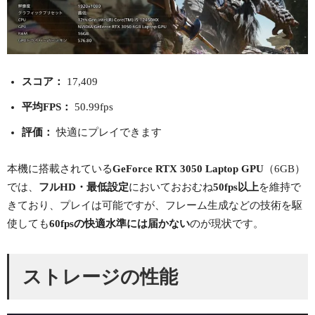
スコア：
17,409
平均FPS：
50.99fps
評価：
快適にプレイできます
本機に搭載されている
GeForce RTX 3050 Laptop GPU
（6GB）
では、
フルHD・最低設定
においておおむね
50fps以上
を維持で
きており、プレイは可能ですが、フレーム生成などの技術を駆
使しても
60fpsの快適水準には届かない
のが現状です。
ストレージの性能