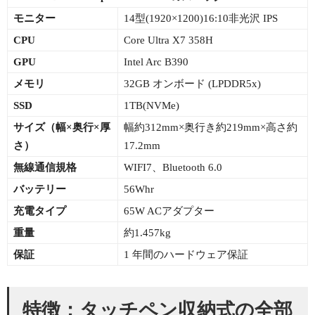
モニター
14型(1920×1200)16:10非光沢 IPS
CPU
Core Ultra X7 358H
GPU
Intel Arc B390
メモリ
32GB オンボード (LPDDR5x)
SSD
1TB(NVMe)
サイズ（幅×
奥行×厚
幅約312mm×奥行き約219mm×高さ約
さ）
17.2mm
無線通信規格
WIFI7、Bluetooth 6.0
バッテリー
56Whr
充電タイプ
65W ACアダプター
重量
約1.457kg
保証
1 年間のハードウェア保証
特徴：タッチペン収納式の全部