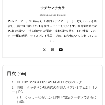
ウチヤマチカラ
https://usshi-na-life.com
PCレビュアー。2014年からPC専門メディア「うっしーならいふ」を運
営し、累計500台以上のPCを実機レビューしています。家電量販店での
PC販売経験と、法人向けPCの選定・提案経験を持ち、CPU性能、バッ
テリー駆動時間、ディスプレイ品質、発熱、動作音などを実測していま
す。
目次
[hide]
HP EliteBook X Flip G2i 14 AI PCのスペック
特徴：タッチペン収納式の全部入りプレミアム2-in-1ノ
ートPC
うっしーならいふ×日本HP限定クーポンでさらに
お得に