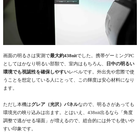
画面の明るさは実測で
最大約438nit
でした。携帯ゲーミングPC
としてはかなり明るい部類で、室内はもちろん、
日中の明るい
環境でも視認性を確保しやすい
レベルです。外出先や窓際で使
うことを想定している人にとって、この輝度は安心材料になり
ます。
ただし本機は
グレア（光沢）パネル
なので、明るさがあっても
環境光の映り込みは出ます。とはいえ、438nit出るなら「角度
調整で逃がせる場面」が増えるので、総合的には外でも使いや
すい印象です。