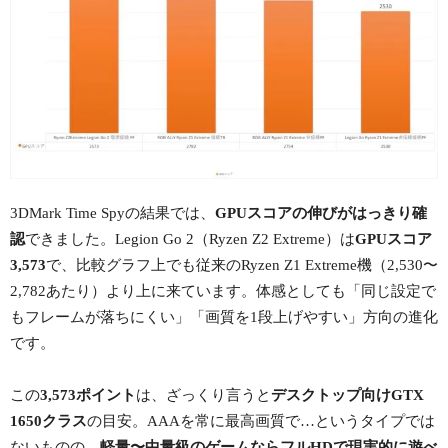
3DMark Time Spyの結果では、
GPUスコアの伸びがはっきり確
認
できました。Legion Go 2（Ryzen Z2 Extreme）は
GPUスコア
3,573
で、比較グラフ上でも従来のRyzen Z1 Extreme機（2,530〜
2,782あたり）より上に来ています。体感としても「同じ設定で
もフレームが落ちにくい」「画質を1段上げやすい」方向の進化
です。
この
3,573ポイント
は、ざっくり言うと
デスクトップ向けGTX
1650クラス
の目安。AAAを常に最高画質で…というタイプでは
ないものの、
軽量〜中量級のゲームならフルHDで現実的に遊べ