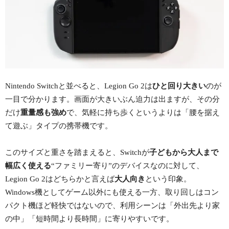
Nintendo Switchと並べると、Legion Go 2は
ひと回り大きい
のが
一目で分かります。画面が大きいぶん迫力は出ますが、その分
だけ
重量感も強め
で、気軽に持ち歩くというよりは「腰を据え
て遊ぶ」タイプの携帯機です。
このサイズと重さを踏まえると、Switchが
子どもから大人まで
幅広く使える
“ファミリー寄り”のデバイスなのに対して、
Legion Go 2はどちらかと言えば
大人向き
という印象。
Windows機としてゲーム以外にも使える一方、取り回しはコン
パクト機ほど軽快ではないので、利用シーンは「外出先より家
の中」「短時間より長時間」に寄りやすいです。