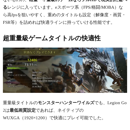
る
レンジに入っています。eスポーツ系（FPS/格闘/MOBA）な
ら高fpsを狙いやすく、重めのタイトルも設定（解像度・画質・
FSR等）を詰めれば快適ラインに持っていける性能です。
超重量級ゲームタイトルの快適性
重量級タイトルの
モンスターハンターワイルズ
でも、Legion Go
2は
最低画質設定
であれば、ネイティブの
WUXGA（1920×1200）で快適にプレイ可能でした。