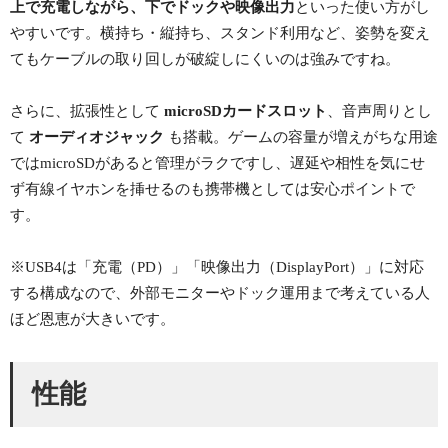
上で充電しながら、下でドックや映像出力
といった使い方がし
やすいです。横持ち・縦持ち、スタンド利用など、姿勢を変え
てもケーブルの取り回しが破綻しにくいのは強みですね。
さらに、拡張性として
microSDカードスロット
、音声周りとし
て
オーディオジャック
も搭載。ゲームの容量が増えがちな用途
ではmicroSDがあると管理がラクですし、遅延や相性を気にせ
ず有線イヤホンを挿せるのも携帯機としては安心ポイントで
す。
※USB4は「充電（PD）」「映像出力（DisplayPort）」に対応
する構成なので、外部モニターやドック運用まで考えている人
ほど恩恵が大きいです。
性能