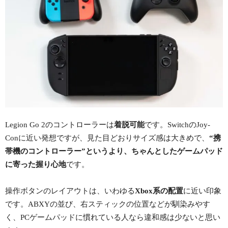
Legion Go 2のコントローラーは
着脱可能
です。SwitchのJoy-
Conに近い発想ですが、見た目どおりサイズ感は大きめで、
“携
帯機のコントローラー”というより、ちゃんとしたゲームパッド
に寄った握り心地
です。
操作ボタンのレイアウトは、いわゆる
Xbox系の配置
に近い印象
です。ABXYの並び、右スティックの位置などが馴染みやす
く、PCゲームパッドに慣れている人なら違和感は少ないと思い