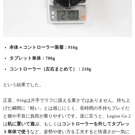
本体＋コントローラー装着：916g
タブレット単体：706g
コントローラー（左右まとめて）：210g
という結果でした。
正直、916gは片手でラフに扱える重さではありません。持ち上
げた瞬間に「軽い」とは感じにくく、長時間の手持ちプレイだ
と腕や手首に負荷が乗りやすいです。逆に言うと、Legion Go 2
は
机に置いて遊ぶ
、もしくは
コントローラーを外してタブレッ
ト単体で使う
など、姿勢や使い方を工夫すると快適さが一気に