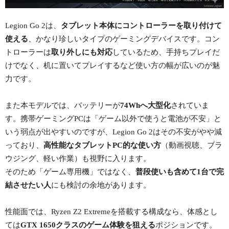
Legion Go 2は、
タブレット本体にコントローラーを取り付けて
使える
、かなり珍しいタイプのゲーミングデバイスです。コン
トローラーは
取り外しにも対応
しているため、手持ちプレイだ
けでなく、机に置いてプレイするなど使い方の幅が広いのが魅
力です。
また本モデルでは、バッテリーが
74Whへ大型化
されていま
す。携帯ゲーミングPCは「ゲーム以外で使うと電池が不安」と
いう弱点が出やすいのですが、Legion Go 2はその不安がやや減
っており、
高性能なタブレットPC的な使い方
（動画視聴、ブラ
ウジング、軽い作業）も視野に入ります。
そのため「ゲーム専用機」ではなく、
普段使いも含めて1台で完
結させたい人
にも検討の余地があります。
性能面では、Ryzen Z2 Extremeを搭載する構成なら、体感とし
ては
GTX 1650クラスのゲーム体験を狙える
ポジションです。