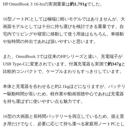
HP OmniBook 3 16-bzの実測重量は
約1,791g
でした。
16型ノートPCとしては極端に軽いモデルではありませんが、大
画面モデルとしては十分に持ち運びを検討できる重量です。自
宅内でリビングや寝室に移動して使う用途はもちろん、車移動
や短時間の外出であれば扱いやすいと思います。
また、OmniBook 3では従来のHPシリーズと違い、充電端子が
USB Type-Cに変更されています。付属充電器も実測で
約347g
と
比較的コンパクトで、ケーブルまわりもすっきりしています。
本体と充電器を合わせると約2.1kgほどになりますが、バッテリ
ー駆動時間が長いため、軽作業や動画視聴中心であれば充電器
を持ち運ばずに使いやすい点も魅力です。
16型の大画面と長時間バッテリーを両立しているため、据え置
き用だけでなく、必要に応じて持ち運べる家庭用ノートPCとし