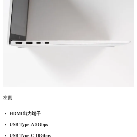
左側
HDMI出力端子
USB Type-A 5Gbps
USB Type-C 10Gbps