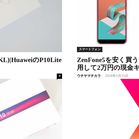
スマートフォン
)|HuaweiのP10Lite
ZenFone5を安く
用して2万円の現金
ウチヤマチカラ
-
2018年5月15日
0