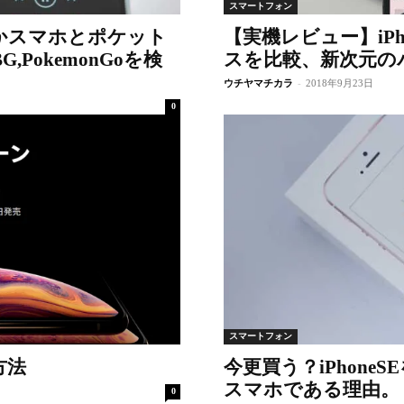
スマートフォン
のかスマホとポケット
【実機レビュー】iPho
BG,PokemonGoを検
スを比較、新次元の
ウチヤマチカラ
-
2018年9月23日
0
スマートフォン
方法
今更買う？iPhon
スマホである理由。
0