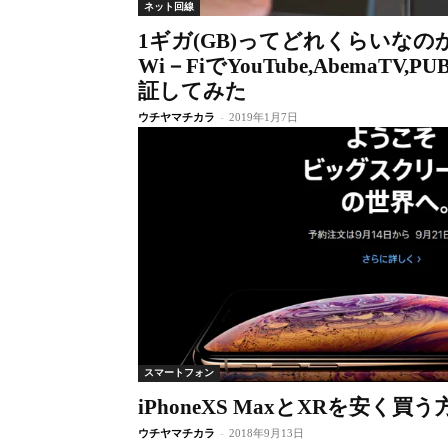
ネット回線
1ギガ(GB)ってどれくらいな
Wi－FiでYouTube,AbemaTV,PU
証してみた
ウチヤマチカラ
-
2019年1月7日
スマートフォン
iPhoneXS MaxとXRを安く買う
ウチヤマチカラ
-
2018年9月13日