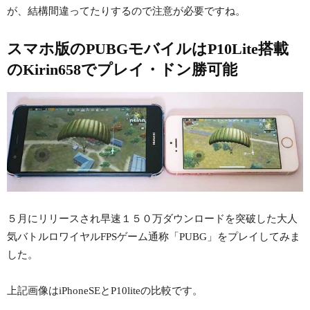
が、結構間違ってたりするので注意が必要ですね。
スマホ版のPUBGモバイルはP10Lite搭載
のKirin658でプレイ・ドン勝可能
５月にリリースされ早速１５０万ダウンロードを突破した大人
気バトルロワイヤルFPSゲーム通称「PUBG」をプレイしてみま
した。
上記画像はiPhoneSEとP10liteの比較です。