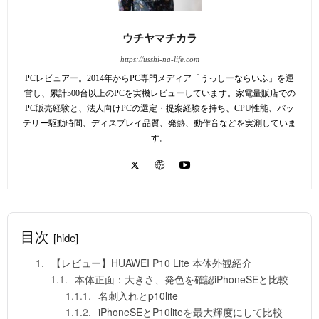
ウチヤマチカラ
https://usshi-na-life.com
PCレビュアー。2014年からPC専門メディア「うっしーならいふ」を運
営し、累計500台以上のPCを実機レビューしています。家電量販店での
PC販売経験と、法人向けPCの選定・提案経験を持ち、CPU性能、バッ
テリー駆動時間、ディスプレイ品質、発熱、動作音などを実測していま
す。
目次
[hide]
【レビュー】HUAWEI P10 Lite 本体外観紹介
本体正面：大きさ、発色を確認iPhoneSEと比較
名刺入れとp10lite
iPhoneSEとP10liteを最大輝度にして比較