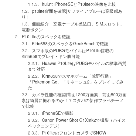
huluでiPhoneSEとP10liteの映像を比較
p10lite背面を確認|サファイアブルーは高級感あ
り！
側面紹介：充電ケーブル差込口、SIMスロット、
電源ボタン
P10Liteのスペックを確認
Kirin658のスペックをGeekBenchで確認
スマホ版のPUBGモバイルはP10Lite搭載の
Kirin658でプレイ・ドン勝可能
Huawei P10LiteはPUBGモバイルの標準画質
まで対応
Kirin658でスマホゲーム「荒野行動」
「Pokemon Go」「リネージュ2」をプレイしてみ
た
カメラ性能の確認|背面1200万画素、前面800万画
素は綺麗に撮れるのか！？スタバの新作フラペチーノ
で比較
iPhoneSEで撮影
Canon Power Shot G1Xmk2で撮影（ハイス
ペックコンデジ）
P10liteのフロントカメラでSNOW