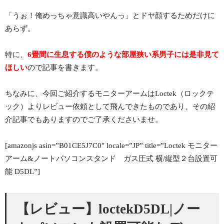
「うぉ！俺めっちゃ意識高いやんっ」とドヤ顔するためだけに
あらず。
特に、
6畳間に生息する僕のような部屋狭い系男子には是非見て
ほしい
ので記事を書きます。
ちなみに、今回ご紹介するモニターアームはLoctek（ロックテ
ック）よりレビュー依頼として飛んできたものであり、その紹
介記事でもありますのでご了承くださいませ。
[amazonjs asin=”B01CE5J7C0″ locale=”JP” title=”Loctek モニター
アーム&ノートパソコンスタンド ガス圧式 横/縦型２台設置可
能 D5DL”]
【レビュー】loctekD5DL|ノー