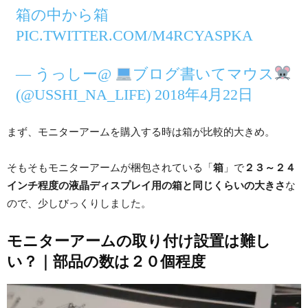
箱の中から箱
PIC.TWITTER.COM/M4RCYASPKA
— うっしー@
ブログ書いてマウス
(@USSHI_NA_LIFE) 2018年4月22日
まず、モニターアームを購入する時は箱が比較的大きめ。
そもそもモニターアームが梱包されている「
箱
」で
２３～２４
インチ程度の液晶ディスプレイ用の箱と同じくらいの大きさ
な
ので、少しびっくりしました。
モニターアームの取り付け設置は難し
い？｜部品の数は２０個程度