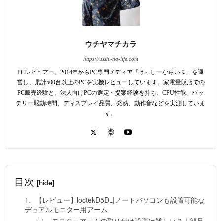
ウチヤマチカラ
https://usshi-na-life.com
PCレビュアー。2014年からPC専門メディア「うっしーならいふ」を運
営し、累計500台以上のPCを実機レビューしています。家電量販店での
PC販売経験と、法人向けPCの選定・提案経験を持ち、CPU性能、バッ
テリー駆動時間、ディスプレイ品質、発熱、動作音などを実測していま
す。
目次
[hide]
【レビュー】loctekD5DL|ノートパソコンも設置可能な
デュアルモニター用アーム
モニターアームの取り付け設置は難しい？｜部品