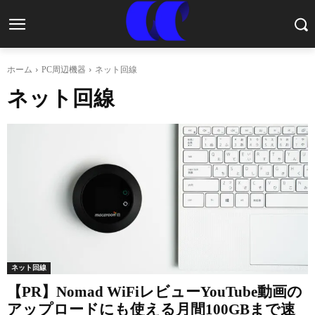
ホーム
PC周辺機器
ネット回線
ネット回線
ネット回線
【PR】Nomad WiFiレビューYouTube動画の
アップロードにも使える月間100GBまで速