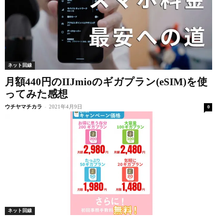
ネット回線
月額440円のIIJmioのギガプラン(eSIM)を使
ってみた感想
ウチヤマチカラ
-
2021年4月9日
0
ネット回線