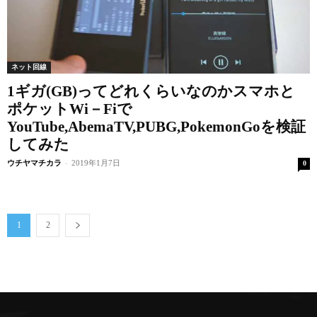
ネット回線
1ギガ(GB)ってどれくらいなのかスマホと
ポケットWi－Fiで
YouTube,AbemaTV,PUBG,PokemonGoを検証
してみた
ウチヤマチカラ
-
2019年1月7日
0
1
2