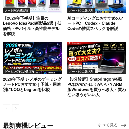
ノートPCの選び方
ノートPCの選び方
【2026年下半期】注目の
AIコーディングにおすすめのノ
Lenovo IdeaPad新製品5選｜低
ートPC｜Codex・Claude
価格・モバイル・高性能モデル
Codeの推奨スペックを解説
を解説
ゲーミングPCの選び方
ノートPCの選び方
2026年下期 レノボのゲーミング
【3分診断】Snapdragon搭載
ノートPCおすすめ｜予算・用途
PCはやめたほうがいい？ARM
別にLOQとLegionを比較
版Windowsを買うべき人・買わ
ないほうがいい人
最新実機レビュー
すべて見る