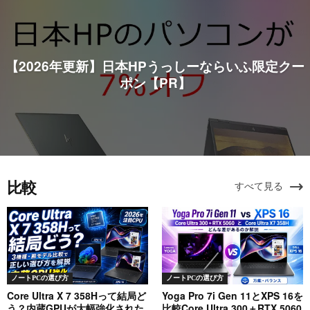
【2026年更新】日本HPうっしーならいふ限定クー
ポン【PR】
比較
すべて見る
ノートPCの選び方
ノートPCの選び方
Core Ultra X 7 358Hって結局ど
Yoga Pro 7i Gen 11とXPS 16を
う？内蔵GPUが大幅強化された
比較Core Ultra 300＋RTX 5060