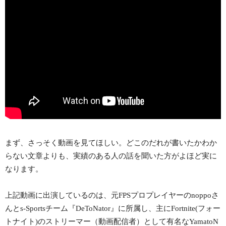
まず、さっそく動画を見てほしい。どこのだれが書いたかわか
らない文章よりも、実績のある人の話を聞いた方がよほど実に
なります。
上記動画に出演しているのは、元FPSプロプレイヤーのnoppoさ
んとs-Sportsチーム『DeToNator』に所属し、主にFortnite(フォー
トナイト)のストリーマー（動画配信者）として有名なYamatoN