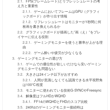
FPS(フレームレート)とリフレッシュレートの考
え方と重要性
ゲームにおいてフレームはGPU（グラフィ
ックボード）が作り出す情報
リフレッシュレートはモニターが1秒間に何
枚画を書き換えられるか
グラフィックボードが描画した”画（え）”をプレ
イヤーに伝える役割
ゲーミングモニターを使うと勝率が上がる理
由
ゲーム酔いや疲労が少なくなる
ゲーミングモニターの選び方
ゲームでの優位性が欲しいだけなら安いゲーミン
グモニターでも問題ない
大きさは24インチ以下がおすすめ
人間が意識しなくても認識できる水平視野角
は100℃程度
モニターに使われている技術G-SYNCやFreesync
解像度はフルHDかWQHD
FF14のWQHDとFHDのスコア比較
240hzのゲーミングモニター接続時は