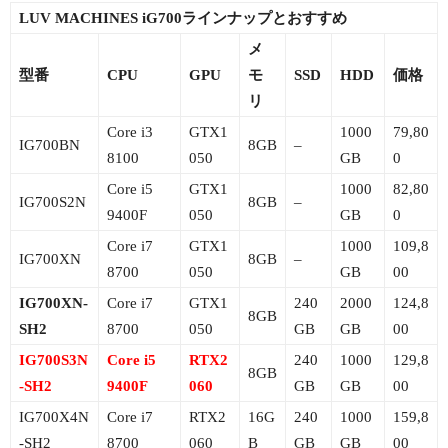
LUV MACHINES iG700ラインナップとおすすめ
メ
型番
CPU
GPU
モ
SSD
HDD
価格
リ
Core i3
GTX1
1000
79,80
IG700BN
8GB
–
8100
050
GB
0
Core i5
GTX1
1000
82,80
IG700S2N
8GB
–
9400F
050
GB
0
Core i7
GTX1
1000
109,8
IG700XN
8GB
–
8700
050
GB
00
IG700XN-
Core i7
GTX1
240
2000
124,8
8GB
SH2
8700
050
GB
GB
00
IG700S3N
Core i5
RTX2
240
1000
129,8
8GB
-SH2
9400F
060
GB
GB
00
IG700X4N
Core i7
RTX2
16G
240
1000
159,8
-SH2
8700
060
B
GB
GB
00