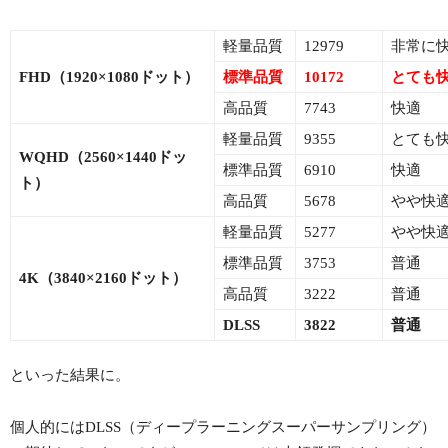
軽量品質
12979
非常に
FHD（1920×1080ドット）
標準品質
10172
とても
高品質
7743
快適
軽量品質
9355
とても
WQHD（2560×1440ドッ
標準品質
6910
快適
ト）
高品質
5678
やや快
軽量品質
5277
やや快
標準品質
3753
普通
4K（3840×2160ドット）
高品質
3222
普通
DLSS
3822
普通
といった結果に。
個人的にはDLSS（ディープラーニングスーパーサンプリング）