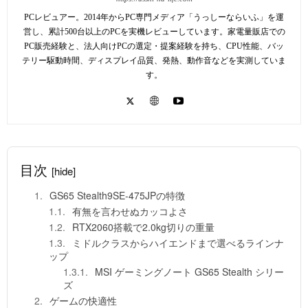
PCレビュアー。2014年からPC専門メディア「うっしーならいふ」を運
営し、累計500台以上のPCを実機レビューしています。家電量販店での
PC販売経験と、法人向けPCの選定・提案経験を持ち、CPU性能、バッ
テリー駆動時間、ディスプレイ品質、発熱、動作音などを実測していま
す。
目次
[hide]
GS65 Stealth9SE-475JPの特徴
有無を言わせぬカッコよさ
RTX2060搭載で2.0kg切りの重量
ミドルクラスからハイエンドまで選べるラインナ
ップ
MSI ゲーミングノート GS65 Stealth シリー
ズ
ゲームの快適性