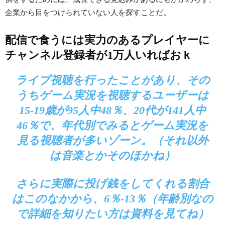
企業から目をつけられていない人を探すことだ。
配信で食うには実力のあるプレイヤーに
チャンネル登録者が1万人いればおｋ
ライブ視聴を行ったことがあり、その
うち
ゲーム実況を視聴するユーザーは
15-19歳が95人中48％、20代が141人中
46％で、年代別でみるとゲーム実況を
見る視聴者が多いゾーン。（それ以外
は音楽とかそのほかね）
さらに実際に投げ銭をしてくれる割合
はこのなかから、6％-13％（年齢別なの
で詳細を知りたい方は資料を見てね）