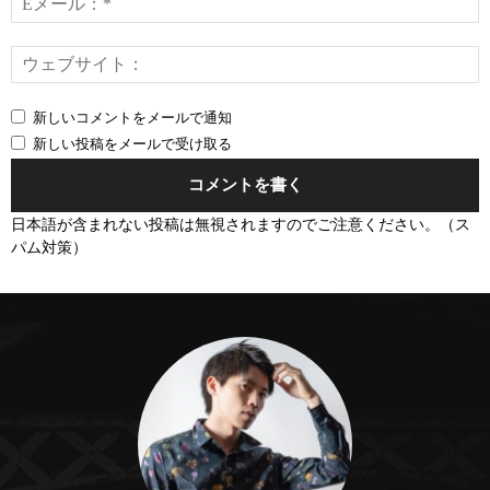
*
新しいコメントをメールで通知
新しい投稿をメールで受け取る
日本語が含まれない投稿は無視されますのでご注意ください。（ス
パム対策）