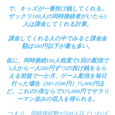
で、キッズが一番投げ銭してくれる。
ザックリ100人の同時接続者がいたら5
人は課金してくれる計算。
課金してくれる人の中でみると課金金
額は500円以下が最も多い。
仮に、同時接続100人程度で1回の配信で
5人から一人500円ずつの投げ銭をもら
える前提で一か月、ゲーム配信を毎日
行った場合（30×2500円）75,000円ほ
ど。これの5倍ならで375,000円でサラリ
ーマン並みの収入を得られる。
つまり、同時接続数が500人以上いれば