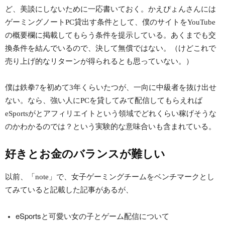
ど、美談にしないために一応書いておく。かえぴょんさんには
ゲーミングノートPC貸出す条件として、僕のサイトをYouTube
の概要欄に掲載してもらう条件を提示している。あくまでも交
換条件を結んでいるので、決して無償ではない。（けどこれで
売り上げ的なリターンが得られるとも思っていない。）
僕は鉄拳7を初めて3年くらいたつが、一向に中級者を抜け出せ
ない。なら、強い人にPCを貸してみて配信してもらえれば
eSportsがとアフィリエイトという領域でどれくらい稼げそうな
のかわかるのでは？という実験的な意味合いも含まれている。
好きとお金のバランスが難しい
以前、「note」で、女子ゲーミングチームをベンチマークとし
てみていると記載した記事があるが、
eSportsと可愛い女の子とゲーム配信について