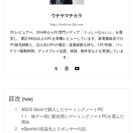
ウチヤマチカラ
https://usshi-na-life.com
PCレビュアー。2014年からPC専門メディア「うっしーならいふ」を運
営し、累計500台以上のPCを実機レビューしています。家電量販店での
PC販売経験と、法人向けPCの選定・提案経験を持ち、CPU性能、バッ
テリー駆動時間、ディスプレイ品質、発熱、動作音などを実測していま
す。
目次
[hide]
ASUS Storeで購入したゲーミングノートPC
格ゲー用に配信用にゲーミングノートPCを選んだ
理由
eSportsの収益化とスポンサーの話