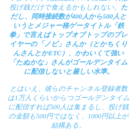
投げ銭だけで食えるかもしれない。
た
だし、同時接続数が400人から500人と
いうとメジャー格ゲータイトル「鉄
拳」で言えばトップオブトップのプレ
イヤーの「ノビ」さんか（とかちくり
んさんとかETC）、かわいくて強い
「たぬかな」さんがゴールデンタイム
に配信しないと厳しい水準。
とはいえ、彼らのチャンネル登録者数
は1万人くらいからつゴールデンタイム
に配信すれば500人は集まるし、投げ銭
の金額も500円ではなく、1000円以上が
結構ある。