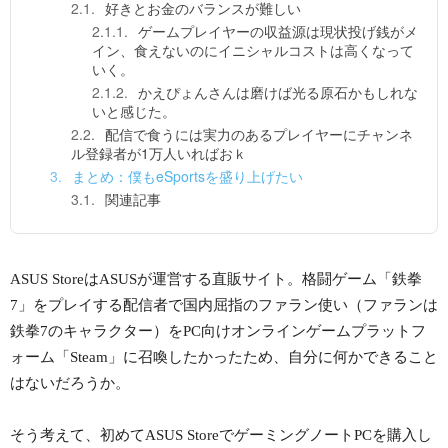
好きとお金のバランスが難しい
ゲームプレイヤーの収益源は現状投げ銭がメ
イン、食えないのにイニシャルコストは高くなって
いく。
かえぴょんさんは磨けば光る原石かもしれな
いと感じた。
配信で食うには実力のあるプレイヤーにチャンネ
ル登録者が1万人いればおｋ
まとめ：僕もeSportsを盛り上げたい
関連記事
ASUS StoreはASUSが運営する直販サイト。格闘ゲーム「鉄拳
7」をプレイする配信者で国内屈指のファラン使い（ファランは
鉄拳7のキャラクター）をPC向けオンラインゲームプラットフ
ォーム「Steam」に召喚したかったため、自分に何かできること
はないだろうか。
そう考えて、初めてASUS StoreでゲーミングノートPCを購入し