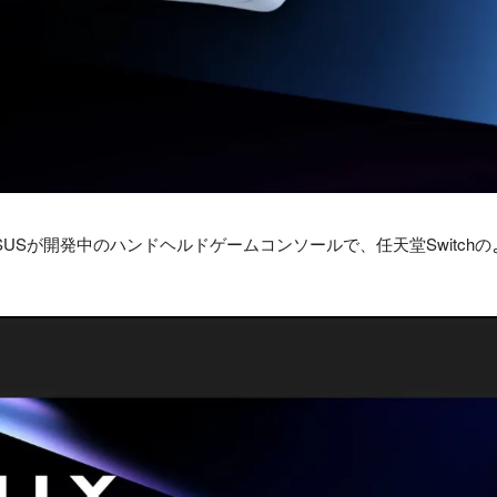
イ)はASUSが開発中のハンドヘルドゲームコンソールで、任天堂Swit