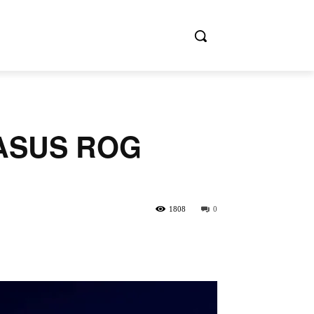
US ROG
1808
0