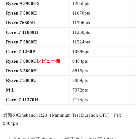
Ryzen 9 5900HS
12058pts
Ryzen 7 5800H
11670pts
Ryzen 76800U
11306pts
Core i7 11800H
11250pts
Ryzen 7 5800H
11224pts
Core i7 1260P
10686pts
Ryzen 7 6800U
レビュー機
9484pts
Ryzen 5 5600H
8815pts
Ryzen 7 5800U
7889pts
M１
7372pts
Core i7 11370H
7135pts
最新のCinebench R23（Minimum Test Duration OFF）では
9484pts