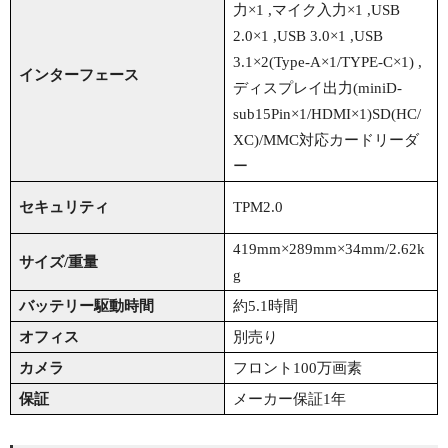
力×1 ,マイク入力×1 ,USB
2.0×1 ,USB 3.0×1 ,USB
3.1×2(Type-A×1/TYPE-C×1) ,
インターフェース
ディスプレイ出力(miniD-
sub15Pin×1/HDMI×1)SD(HC/
XC)/MMC対応カードリーダ
ー
セキュリティ
TPM2.0
419mm×289mm×34mm/2.62k
サイズ/重量
g
バッテリー駆動時間
約5.1時間
オフィス
別売り
カメラ
フロント100万画素
保証
メーカー保証1年