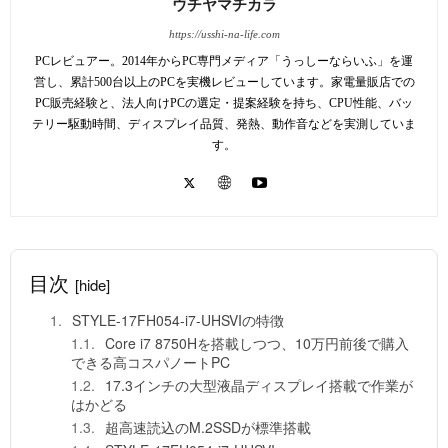
ウチヤマチカラ
https://usshi-na-life.com
PCレビュアー。2014年からPC専門メディア「うっしーならいふ」を運
営し、累計500台以上のPCを実機レビューしています。家電量販店での
PC販売経験と、法人向けPCの選定・提案経験を持ち、CPU性能、バッ
テリー駆動時間、ディスプレイ品質、発熱、動作音などを実測していま
す。
目次
[hide]
STYLE-17FH054-i7-UHSVIの特徴
Core i7 8750Hを搭載しつつ、10万円前後で購入
できる高コスパノートPC
17.3インチの大型液晶ディスプレイ搭載で作業が
はかどる
超高速読込のM.2SSDが標準搭載