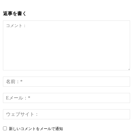
返事を書く
コ
メ
ン
ト：
*
E
*
新しいコメントをメールで通知