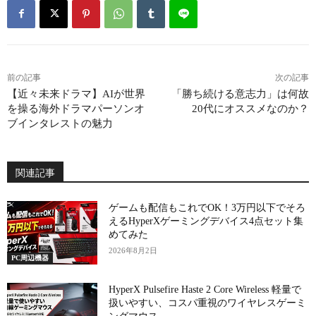
前の記事
次の記事
【近々未来ドラマ】AIが世界
「勝ち続ける意志力」は何故
を操る海外ドラマパーソンオ
20代にオススメなのか？
ブインタレストの魅力
関連記事
ゲームも配信もこれでOK！3万円以下でそろ
えるHyperXゲーミングデバイス4点セット集
めてみた
2026年8月2日
PC周辺機器
HyperX Pulsefire Haste 2 Core Wireless 軽量で
扱いやすい、コスパ重視のワイヤレスゲーミ