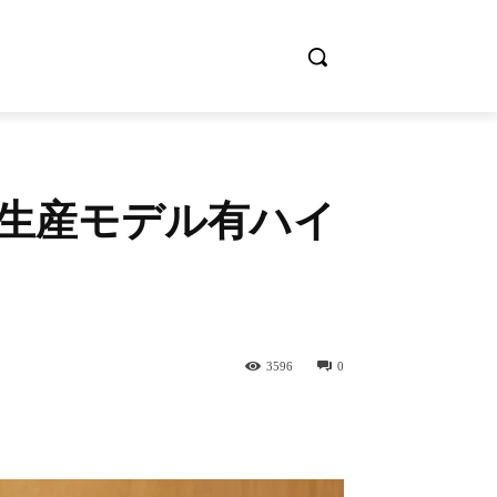
 国内生産モデル有ハイ
3596
0