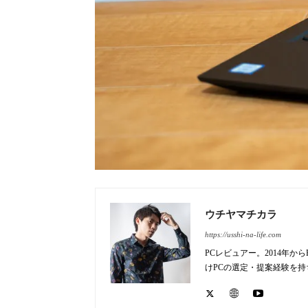
ウチヤマチカラ
https://usshi-na-life.com
PCレビュアー。2014年
けPCの選定・提案経験を