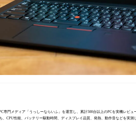
からPC専門メディア「うっしーならいふ」を運営し、累計500台以上のPCを実機レビ
持ち、CPU性能、バッテリー駆動時間、ディスプレイ品質、発熱、動作音などを実測