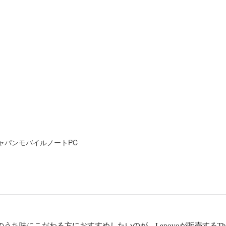
て
ャパンモバイルノートPC
味にこだわる方におすすめしたいのが、Lenovoが販売するThinkP