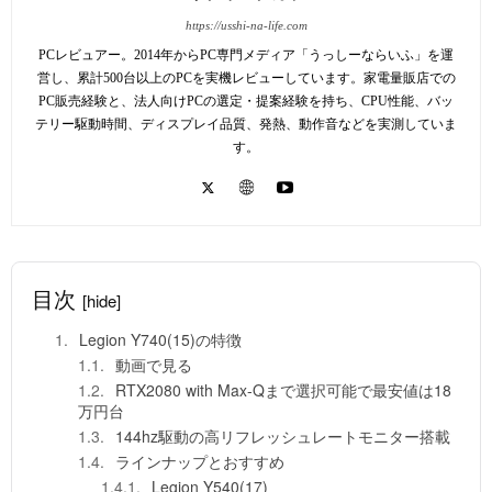
https://usshi-na-life.com
PCレビュアー。2014年からPC専門メディア「うっしーならいふ」を運
営し、累計500台以上のPCを実機レビューしています。家電量販店での
PC販売経験と、法人向けPCの選定・提案経験を持ち、CPU性能、バッ
テリー駆動時間、ディスプレイ品質、発熱、動作音などを実測していま
す。
目次
[hide]
Legion Y740(15)の特徴
動画で見る
RTX2080 with Max-Qまで選択可能で最安値は18
万円台
144hz駆動の高リフレッシュレートモニター搭載
ラインナップとおすすめ
Legion Y540(17)