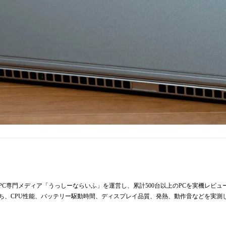
からPC専門メディア「うっしーならいふ」を運営し、累計500台以上のPCを実機レビ
持ち、CPU性能、バッテリー駆動時間、ディスプレイ品質、発熱、動作音などを実測