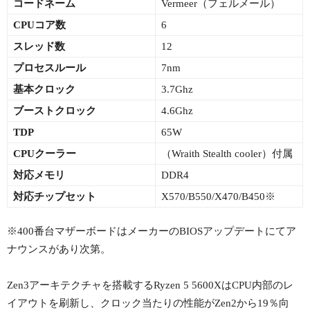
コードネーム
Vermeer（フェルメール）
CPUコア数
6
スレッド数
12
プロセスルール
7nm
基本クロック
3.7Ghz
ブーストクロック
4.6Ghz
TDP
65W
CPUクーラー
（Wraith Stealth cooler）付属
対応メモリ
DDR4
対応チップセット
X570/B550/X470/B450※
※400番台マザーボードはメーカーのBIOSアップデートにてア
ナウンスがあり次第。
Zen3アーキテクチャを搭載するRyzen 5 5600XはCPU内部のレ
イアウトを刷新し、クロック当たりの性能がZen2から19％向