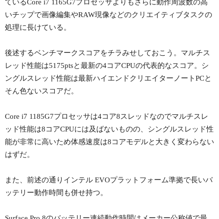
ているCore i7 1165G7プロセッサよりもさらに動作周波数の高
いチップで画像編集やRAW現像などのクリエイティブタスクの
処理に長けている。
後述するベンチマークスコアをチラみせしておこう。マルチス
レッド性能は5175ptsと最新の4コアCPUの代表的なスコア。シ
ングルスレッド性能は最新ハイエンドクリエイターノートPCと
そん色ないスコアだ。
Core i7 1185G7プロセッサは4コア8スレッドなのでマルチスレ
ッド性能は8コアCPUには及ばないものの、シングルスレッド性
能が非常に高いため体感速度は8コアモデルと大きく変わらない
はずだ。
また、前述の通りインテル EVOプラットフォーム準拠で長いバ
ッテリー動作時間も併せ持つ。
Surface Pro 8のバッテリー連続動作時間はメーカー公称値で最