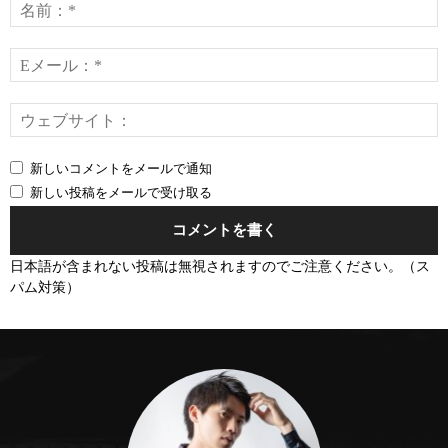
メ
ン
ト：
*
E
*
新しいコメントをメールで通知
新しい投稿をメールで受け取る
日本語が含まれない投稿は無視されますのでご注意ください。（ス
パム対策）