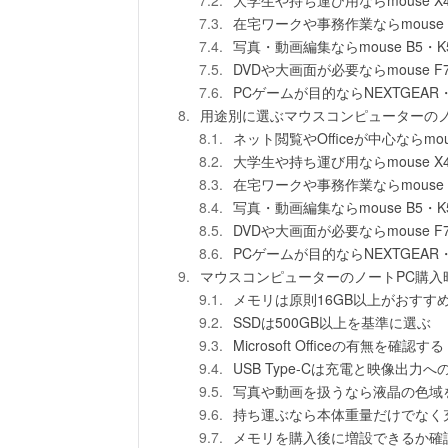
在宅ワークや事務作業ならmouse 
写真・動画編集ならmouse B5・K
DVDや大画面が必要ならmouse F
PCゲームが目的ならNEXTGEAR・
用途別に選ぶマウスコンピューターのノ
ネット閲覧やOfficeが中心ならmous
大学生や持ち運び用ならmouse X
在宅ワークや事務作業ならmouse 
写真・動画編集ならmouse B5・K
DVDや大画面が必要ならmouse F
PCゲームが目的ならNEXTGEAR・
マウスコンピューターのノートPC購入
メモリは原則16GB以上がおすす
SSDは500GB以上を基準に選ぶ
Microsoft Officeの有無を確認する
USB Type-Cは充電と映像出力
写真や動画を扱うなら液晶の色域
持ち運ぶなら本体重量だけでなく
メモリを購入後に増設できるか確