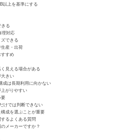
0GB以上を基準にする
できる
修理対応
イズできる
で生産・出荷
おすすめ
高く見える場合がある
が大きい
最低構成は長期利用に向かない
が上がりやすい
必要
あるだけでは判断できない
た構成を選ぶことが重要
関するよくある質問
国のメーカーですか？