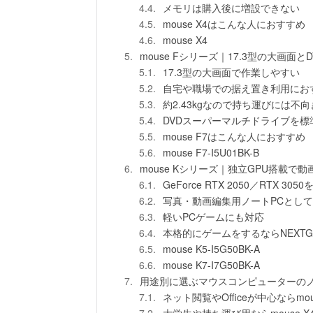
メモリは購入後に増設できない
mouse X4はこんな人におすすめ
mouse X4
mouse Fシリーズ｜17.3型の大画面
17.3型の大画面で作業しやすい
自宅や職場での据え置き利用にお
約2.43kgなので持ち運びには不向
DVDスーパーマルチドライブを標
mouse F7はこんな人におすすめ
mouse F7-I5U01BK-B
mouse Kシリーズ｜独立GPU搭載で
GeForce RTX 2050／RTX 305
写真・動画編集用ノートPCとし
軽いPCゲームにも対応
本格的にゲームをするならNEXTGE
mouse K5-I5G50BK-A
mouse K7-I7G50BK-A
用途別に選ぶマウスコンピューターのノ
ネット閲覧やOfficeが中心ならmous
大学生や持ち運び用ならmouse X