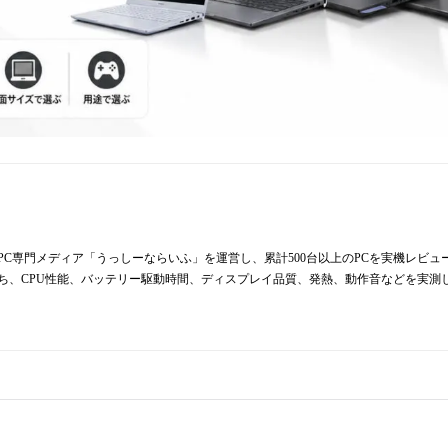
からPC専門メディア「うっしーならいふ」を運営し、累計500台以上のPCを実機レビ
持ち、CPU性能、バッテリー駆動時間、ディスプレイ品質、発熱、動作音などを実測