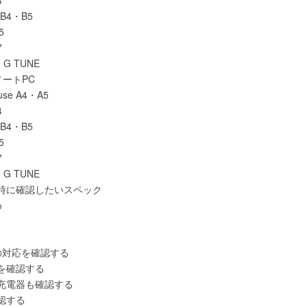
B4・B5
5
7
G TUNE
ートPC
e A4・A5
4
B4・B5
5
7
G TUNE
時に確認したいスペック
め
への対応を確認する
を確認する
充電器も確認する
認する