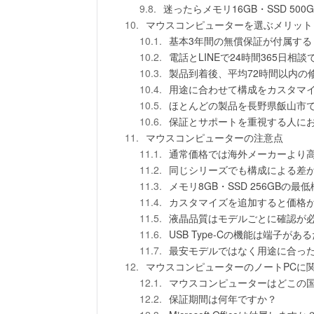
迷ったらメモリ16GB・SSD 50
マウスコンピューターを選ぶメリット
基本3年間の無償保証が付属する
電話とLINEで24時間365日相談
製品到着後、平均72時間以内の
用途に合わせて構成をカスタマ
ほとんどの製品を長野県飯山市
保証とサポートを重視する人に
マウスコンピューターの注意点
通常価格では海外メーカーより
同じシリーズでも構成による差
メモリ8GB・SSD 256GBの
カスタマイズを追加すると価格
液晶品質はモデルごとに確認が
USB Type-Cの機能は端子が
最安モデルではなく用途に合っ
マウスコンピューターのノートPCに
マウスコンピューターはどこの
保証期間は何年ですか？