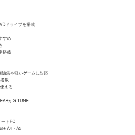
とDVDドライブを搭載
すすめ
き
準搭載
動画編集や軽いゲームに対応
0を搭載
て使える
ARかG TUNE
ートPC
e A4・A5
4