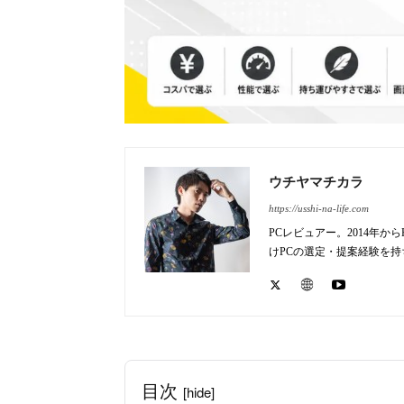
ウチヤマチカラ
https://usshi-na-life.com
PCレビュアー。2014年
けPCの選定・提案経験を
目次
[hide]