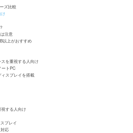
ーズ比較
向け
？
には注意
0GB以上がおすすめ
ランスを重視する人向け
ノートPC
質ディスプレイを搭載
を重視する人向け
ィスプレイ
に対応