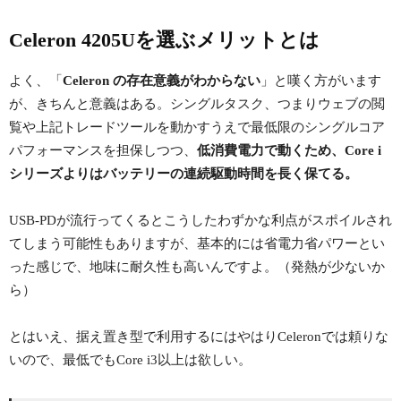
Celeron 4205Uを選ぶメリットとは
よく、「
Celeron の存在意義がわからない
」と嘆く方がいます
が、きちんと意義はある。シングルタスク、つまりウェブの閲
覧や上記トレードツールを動かすうえで最低限のシングルコア
パフォーマンスを担保しつつ、
低消費電力で動くため、Core i
シリーズよりはバッテリーの連続駆動時間を長く保てる。
USB-PDが流行ってくるとこうしたわずかな利点がスポイルされ
てしまう可能性もありますが、基本的には省電力省パワーとい
った感じで、地味に耐久性も高いんですよ。（発熱が少ないか
ら）
とはいえ、据え置き型で利用するにはやはりCeleronでは頼りな
いので、最低でもCore i3以上は欲しい。