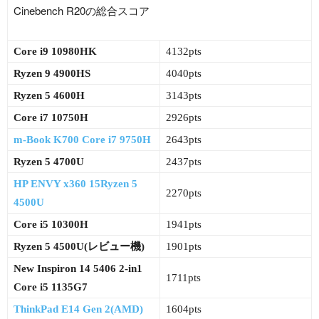
Cinebench R20の総合スコア
Core i9 10980HK
4132pts
Ryzen 9 4900HS
4040pts
Ryzen 5 4600H
3143pts
Core i7 10750H
2926pts
m-Book K700 Core i7 9750H
2643pts
Ryzen 5 4700U
2437pts
HP ENVY x360 15Ryzen 5
2270pts
4500U
Core i5 10300H
1941pts
Ryzen 5 4500U(レビュー機)
1901pts
New Inspiron 14 5406 2-in1
1711pts
Core i5 1135G7
ThinkPad E14 Gen 2(AMD)
1604pts