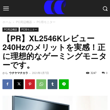
ホーム
PC周辺機器
PC用モニター
PC周辺機器
PC用モニター
【PR】XL2546Kレビュー
240Hzのメリットを実感！正
に理想的なゲーミングモニタ
ーです。
から
ウチヤマチカラ
-
2021年1月7日
3247
0