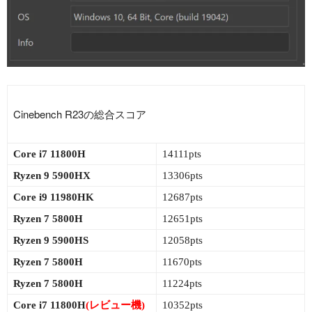
Cinebench R23の総合スコア
Core i7 11800H
14111pts
Ryzen 9 5900HX
13306pts
Core i9 11980HK
12687pts
Ryzen 7 5800H
12651pts
Ryzen 9 5900HS
12058pts
Ryzen 7 5800H
11670pts
Ryzen 7 5800H
11224pts
Core i7 11800H
(レビュー機)
10352pts