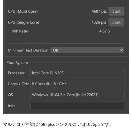
マルチコア性能は4687ptssシングルコアは1026ptsです。