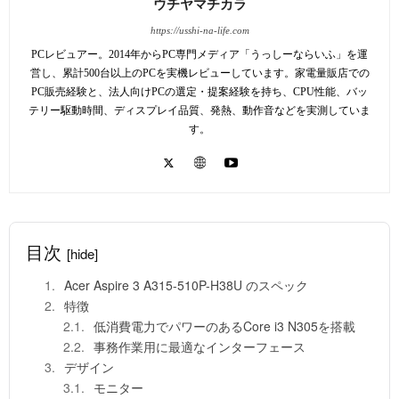
ウチヤマチカラ
https://usshi-na-life.com
PCレビュアー。2014年からPC専門メディア「うっしーならいふ」を運
営し、累計500台以上のPCを実機レビューしています。家電量販店での
PC販売経験と、法人向けPCの選定・提案経験を持ち、CPU性能、バッ
テリー駆動時間、ディスプレイ品質、発熱、動作音などを実測していま
す。
目次
[hide]
Acer Aspire 3 A315-510P-H38U のスペック
特徴
低消費電力でパワーのあるCore i3 N305を搭載
事務作業用に最適なインターフェース
デザイン
モニター