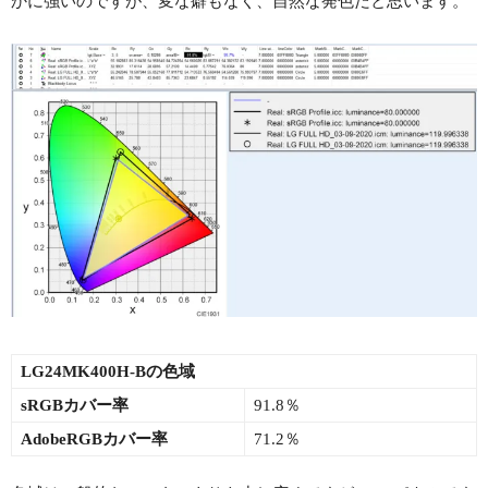
かに強いのですが、変な癖もなく、自然な発色だと思います。
LG24MK400H-Bの色域
sRGBカバー率
91.8％
AdobeRGBカバー率
71.2％