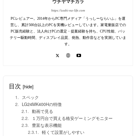
ウチヤマチカラ
https://usshi-na-life.com
PCレビュアー。2014年からPC専門メディア「うっしーならいふ」を運
営し、累計500台以上のPCを実機レビューしています。家電量販店での
PC販売経験と、法人向けPCの選定・提案経験を持ち、CPU性能、バッ
テリー駆動時間、ディスプレイ品質、発熱、動作音などを実測していま
す。
目次
[hide]
スペック
LG24MK400Hの特徴
動画で見る
１万円台で買える格安ゲーミングモニター
豊富な表示機能
軽くて設置がしやすい