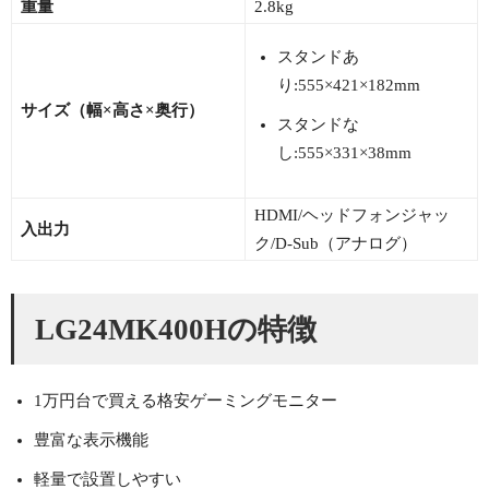
重量
2.8kg
スタンドあ
り:555×421×182mm
サイズ（幅×高さ×奥行）
スタンドな
し:555×331×38mm
HDMI/ヘッドフォンジャッ
入出力
ク/D-Sub（アナログ）
LG24MK400Hの特徴
1万円台で買える格安ゲーミングモニター
豊富な表示機能
軽量で設置しやすい