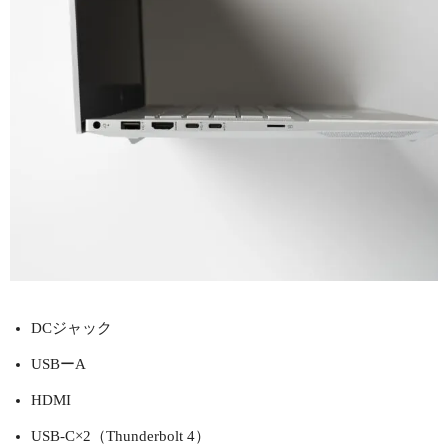
DCジャック
USBーA
HDMI
USB-C×2（Thunderbolt 4）